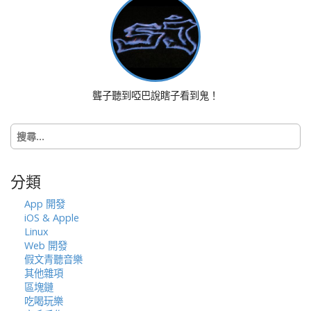
n
a
v
i
g
a
聾子聽到啞巴說瞎子看到鬼！
t
i
搜
o
尋
n
關
鍵
分類
字:
App 開發
iOS & Apple
Linux
Web 開發
假文青聽音樂
其他雜項
區塊鏈
吃喝玩樂