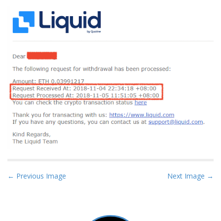
P
← Previous Image
Next Image →
o
s
t