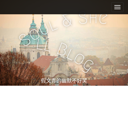
M
S
k
a
h
S
e
&
i
i
l
u
p
n
o
t
m
S
o
l
l
e
c
B
l
n
o
o
n
u
g
t
e
n
t
假文青的幽默不好笑