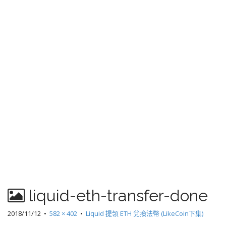
liquid-eth-transfer-done
2018/11/12
•
582 × 402
•
Liquid 提領 ETH 兌換法幣 (LikeCoin下集)