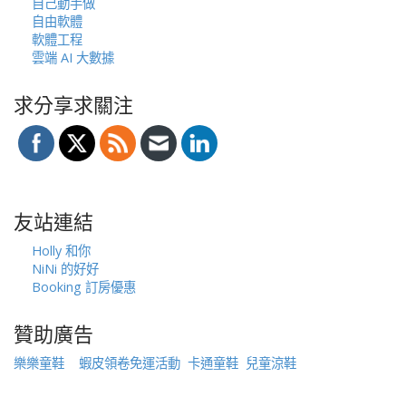
自己動手做
自由軟體
軟體工程
雲端 AI 大數據
求分享求關注
友站連結
Holly 和你
NiNi 的好好
Booking 訂房優惠
贊助廣告
樂樂童鞋
蝦皮領卷免運活動
卡通童鞋
兒童涼鞋