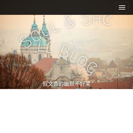
M
S
k
a
h
S
e
&
i
i
l
u
p
n
o
t
m
S
o
l
l
e
c
B
l
n
o
o
n
u
g
t
e
n
t
假文青的幽默不好笑