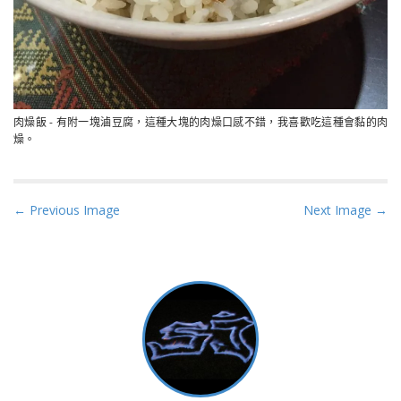
肉燥飯 - 有附一塊滷豆腐，這種大塊的肉燥口感不錯，我喜歡吃這種會黏的肉
燥。
P
← Previous Image
Next Image →
o
s
t
n
a
v
i
g