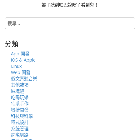
a
聾子聽到啞巴說瞎子看到鬼！
t
i
搜
o
尋
n
關
鍵
分類
字:
App 開發
iOS & Apple
Linux
Web 開發
假文青聽音樂
其他雜項
區塊鏈
吃喝玩樂
宅系手作
敏捷開發
科技與科學
程式設計
系統管理
網際網路