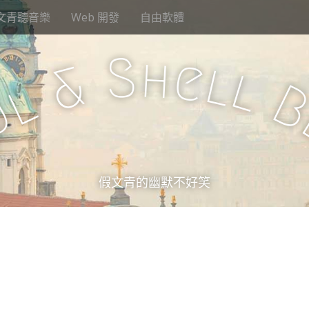
文青聽音樂
Web 開發
自由軟體
S
h
e
l
&
l
l
u
假文青的幽默不好笑