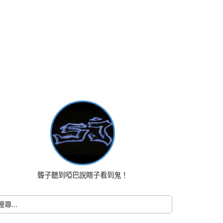
聾子聽到啞巴說瞎子看到鬼！