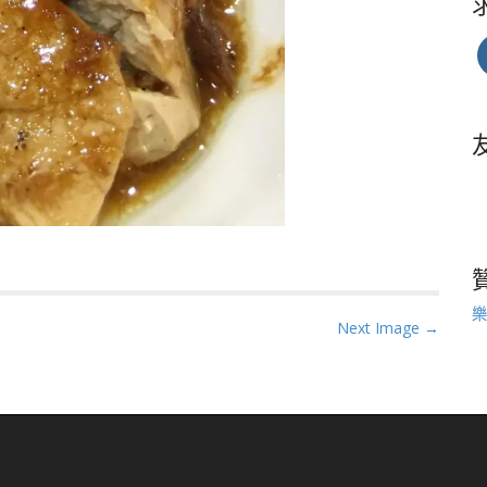
樂
Next Image →