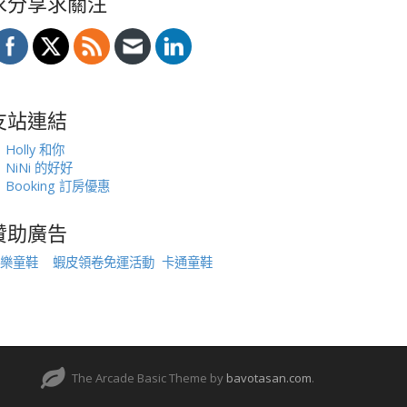
求分享求關注
友站連結
Holly 和你
NiNi 的好好
Booking 訂房優惠
贊助廣告
樂童鞋
蝦皮領卷免運活動
卡通童鞋
The Arcade Basic Theme by
bavotasan.com
.