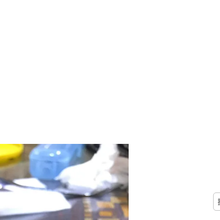
搜
尋
關