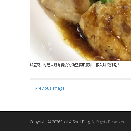
滷豆腐 - 吃起來沒有傳統的油豆腐那麼油，很入味很好吃！
P
← Previous Image
o
s
t
n
Copyright © 2026
Soul & Shell Blog
. All Rights Reserved.
a
v