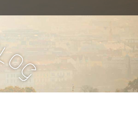
B
l
o
g