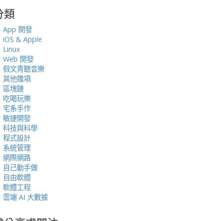
分類
:
App 開發
iOS & Apple
Linux
Web 開發
假文青聽音樂
其他雜項
區塊鏈
吃喝玩樂
宅系手作
敏捷開發
科技與科學
程式設計
系統管理
網際網路
自己動手做
自由軟體
軟體工程
雲端 AI 大數據