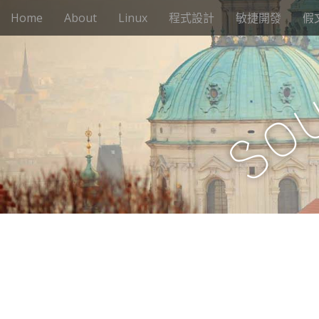
M
S
Home
About
Linux
程式設計
敏捷開發
假
k
a
i
i
p
n
t
m
o
e
c
o
n
o
n
S
u
t
e
n
t