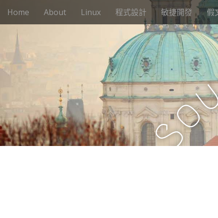
M
S
Home
About
Linux
程式設計
敏捷開發
假
k
a
i
i
p
n
t
m
o
e
c
n
o
n
u
o
t
e
S
n
t