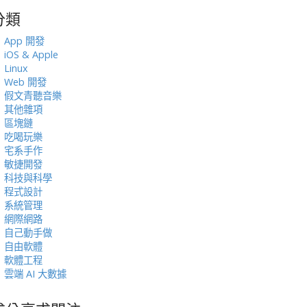
分類
:
App 開發
iOS & Apple
Linux
Web 開發
假文青聽音樂
其他雜項
區塊鏈
吃喝玩樂
宅系手作
敏捷開發
科技與科學
程式設計
系統管理
網際網路
自己動手做
自由軟體
軟體工程
雲端 AI 大數據