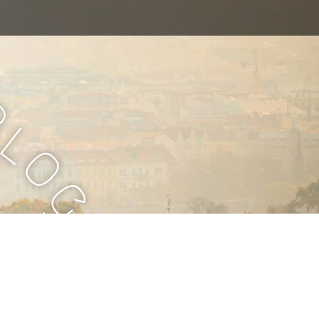
B
l
o
g