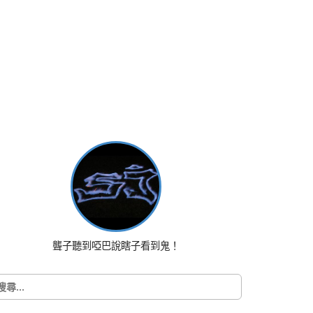
聾子聽到啞巴說瞎子看到鬼！