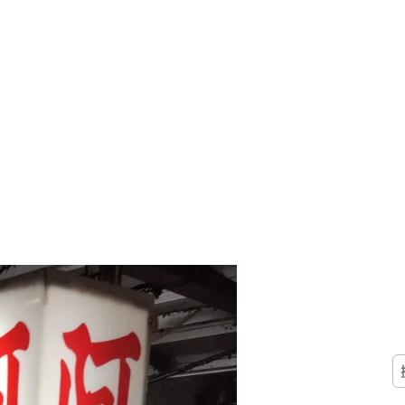
搜
尋
關