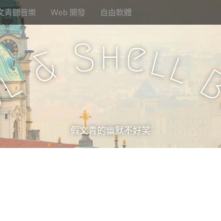
文青聽音樂
Web 開發
自由軟體
h
S
e
l
&
l
l
u
假文青的幽默不好笑