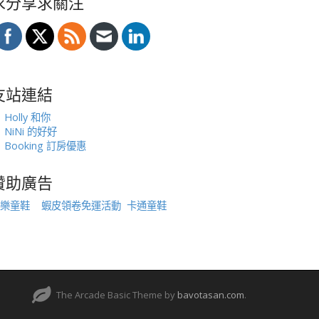
求分享求關注
友站連結
Holly 和你
NiNi 的好好
Booking 訂房優惠
贊助廣告
樂童鞋
蝦皮領卷免運活動
卡通童鞋
The Arcade Basic Theme by
bavotasan.com
.