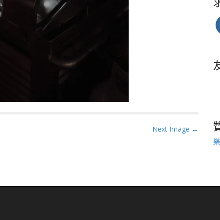
Next Image →
樂