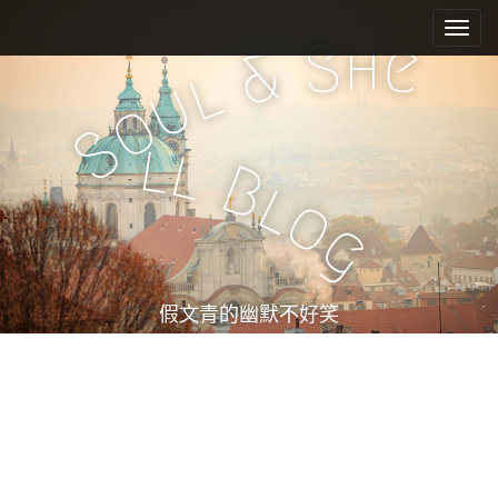
M
S
k
a
h
S
e
&
i
i
l
u
p
n
o
t
m
S
o
l
l
e
c
B
l
n
o
o
n
u
g
t
e
n
t
假文青的幽默不好笑