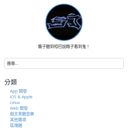
t
n
a
v
i
g
a
聾子聽到啞巴說瞎子看到鬼！
t
i
搜
o
尋
n
關
鍵
分類
字:
App 開發
iOS & Apple
Linux
Web 開發
假文青聽音樂
其他雜項
區塊鏈