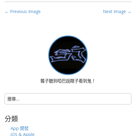
P
← Previous Image
Next Image →
o
s
t
n
a
v
i
g
a
聾子聽到啞巴說瞎子看到鬼！
t
i
搜
o
尋
n
關
鍵
分類
字:
App 開發
iOS & Apple