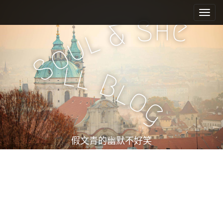
M
S
k
a
h
S
e
&
i
i
l
u
p
n
o
t
m
S
o
l
l
e
c
B
l
n
o
o
n
u
g
t
e
n
t
假文青的幽默不好笑