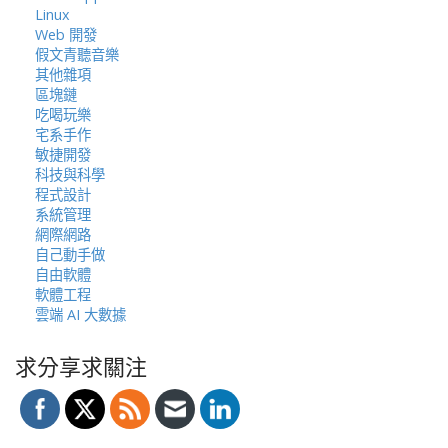
Linux
Web 開發
假文青聽音樂
其他雜項
區塊鏈
吃喝玩樂
宅系手作
敏捷開發
科技與科學
程式設計
系統管理
網際網路
自己動手做
自由軟體
軟體工程
雲端 AI 大數據
求分享求關注