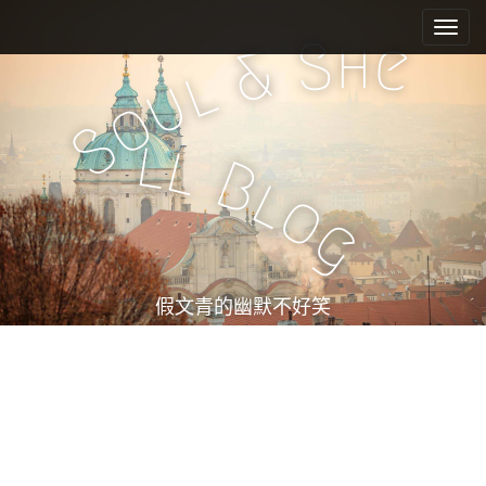
M
S
k
a
h
S
e
&
i
i
l
u
p
n
o
t
m
S
o
l
l
e
c
B
l
n
o
o
n
u
g
t
e
n
t
假文青的幽默不好笑