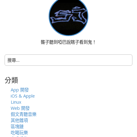
n
a
v
i
g
a
聾子聽到啞巴說瞎子看到鬼！
t
i
搜
o
尋
n
關
鍵
分類
字:
App 開發
iOS & Apple
Linux
Web 開發
假文青聽音樂
其他雜項
區塊鏈
吃喝玩樂