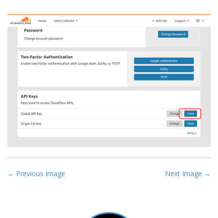
P
← Previous Image
Next Image →
o
s
t