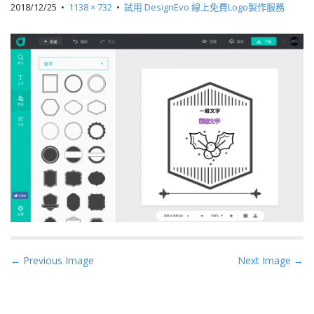
2018/12/25
•
1138 × 732
•
試用 DesignEvo 線上免費Logo製作服務
P
← Previous Image
Next Image →
o
s
t