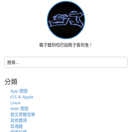
n
a
v
i
g
a
聾子聽到啞巴說瞎子看到鬼！
t
i
搜
o
尋
n
關
鍵
分類
字:
App 開發
iOS & Apple
Linux
Web 開發
假文青聽音樂
其他雜項
區塊鏈