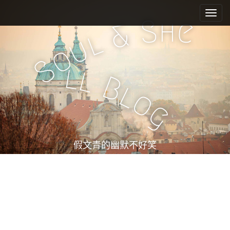
M
S
k
a
h
S
e
&
i
i
l
u
p
n
o
t
m
S
o
l
l
e
c
B
l
n
o
o
n
u
g
t
e
n
t
假文青的幽默不好笑