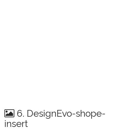
6. DesignEvo-shope-
insert