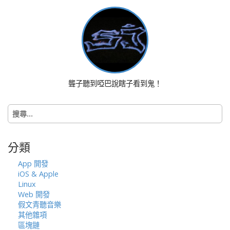
t
n
a
v
i
g
a
聾子聽到啞巴說瞎子看到鬼！
t
i
搜
o
尋
n
關
鍵
分類
字:
App 開發
iOS & Apple
Linux
Web 開發
假文青聽音樂
其他雜項
區塊鏈