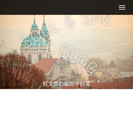
M
S
k
a
h
S
e
&
i
i
l
u
p
n
o
t
m
S
o
l
l
e
c
B
l
n
o
o
n
u
g
t
e
n
t
假文青的幽默不好笑