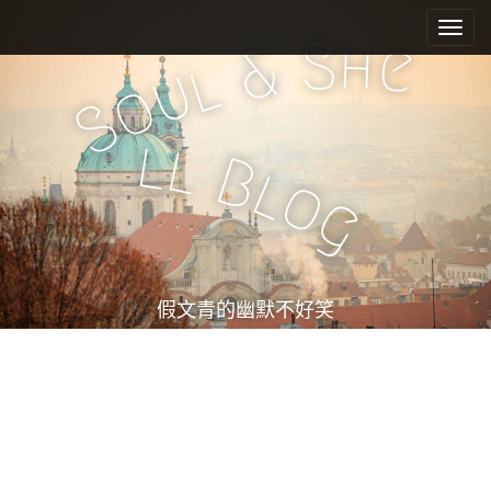
M
S
k
a
S
h
e
&
i
l
i
u
o
p
n
S
t
m
o
l
l
e
c
B
l
o
n
o
g
n
u
t
e
n
t
假文青的幽默不好笑