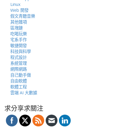
Linux
Web 開發
假文青聽音樂
其他雜項
區塊鏈
吃喝玩樂
宅系手作
敏捷開發
科技與科學
程式設計
系統管理
網際網路
自己動手做
自由軟體
軟體工程
雲端 AI 大數據
求分享求關注