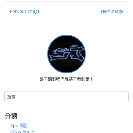
P
← Previous Image
Next Image →
o
s
t
n
a
v
i
g
a
聾子聽到啞巴說瞎子看到鬼！
t
i
搜
o
尋
n
關
鍵
分類
字:
App 開發
iOS & Apple