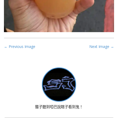
P
← Previous Image
Next Image →
o
s
t
n
a
v
i
g
a
聾子聽到啞巴說瞎子看到鬼！
t
i