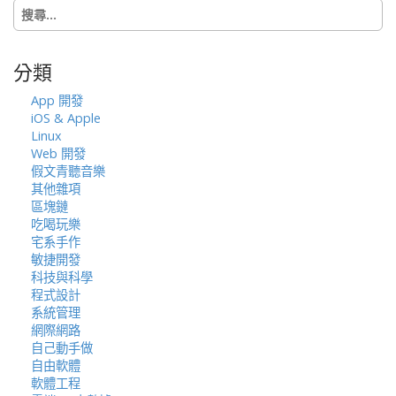
搜
o
尋
n
關
鍵
分類
字:
App 開發
iOS & Apple
Linux
Web 開發
假文青聽音樂
其他雜項
區塊鏈
吃喝玩樂
宅系手作
敏捷開發
科技與科學
程式設計
系統管理
網際網路
自己動手做
自由軟體
軟體工程