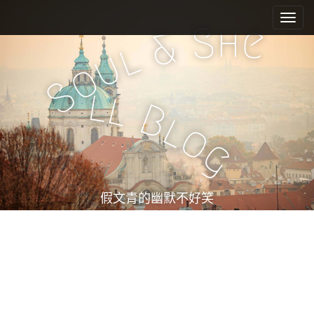
M
S
k
a
h
S
e
&
i
i
l
u
p
n
o
t
m
S
o
l
l
e
c
B
l
n
o
o
n
u
g
t
e
n
t
假文青的幽默不好笑