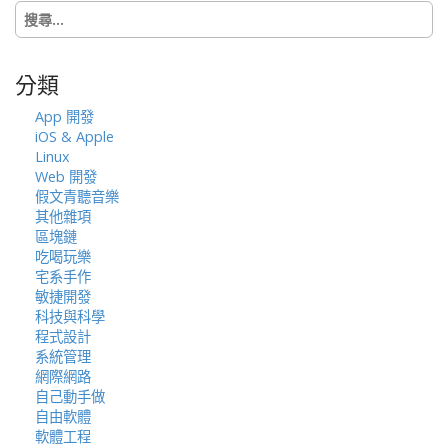
搜
o
尋
n
關
鍵
分類
字:
App 開發
iOS & Apple
Linux
Web 開發
假文青聽音樂
其他雜項
區塊鏈
吃喝玩樂
宅系手作
敏捷開發
科技與科學
程式設計
系統管理
網際網路
自己動手做
自由軟體
軟體工程