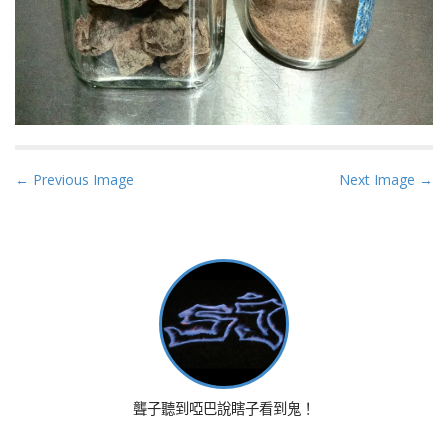
P
← Previous Image
Next Image →
o
s
t
n
a
v
i
g
a
聾子聽到啞巴說瞎子看到鬼！
t
i