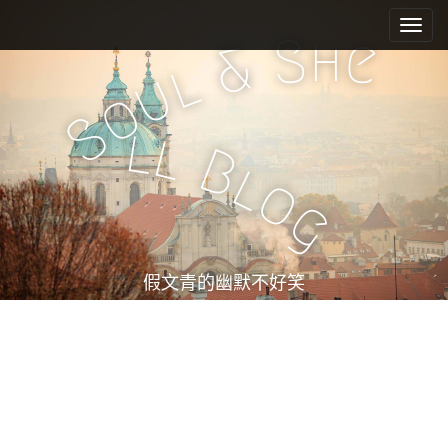
M
S
k
a
h
S
e
&
i
i
l
u
p
n
o
t
m
S
o
l
l
e
c
B
l
n
o
o
n
u
g
t
e
n
t
假文青的幽默不好笑