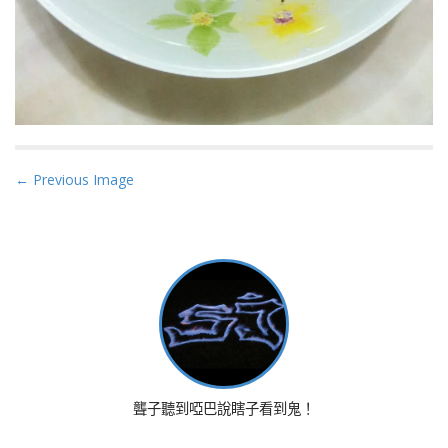
P
← Previous Image
o
s
t
n
a
v
i
g
a
聾子聽到啞巴說瞎子看到鬼！
t
i