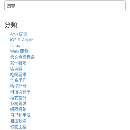
搜
o
尋
n
關
鍵
分類
字:
App 開發
iOS & Apple
Linux
Web 開發
假文青聽音樂
其他雜項
區塊鏈
吃喝玩樂
宅系手作
敏捷開發
科技與科學
程式設計
系統管理
網際網路
自己動手做
自由軟體
軟體工程