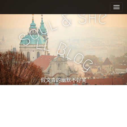
M
S
k
a
h
S
e
&
i
i
l
u
p
n
o
t
m
S
o
l
l
e
c
B
l
n
o
o
n
u
g
t
e
n
t
假文青的幽默不好笑