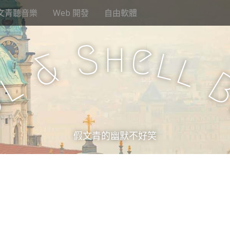
文青聽音樂
Web 開發
自由軟體
h
S
e
l
&
l
l
u
假文青的幽默不好笑