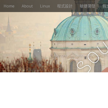
M
S
Home
About
Linux
程式設計
敏捷開發
假
k
a
i
i
p
n
t
m
o
e
c
n
o
n
u
o
t
e
S
n
t