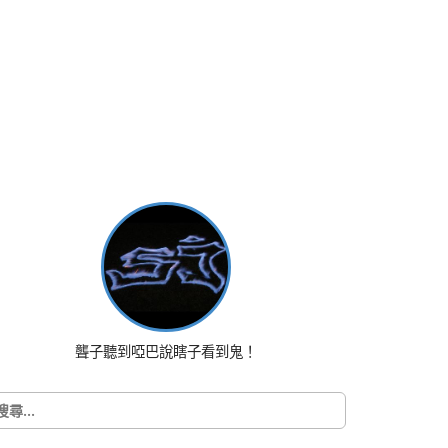
聾子聽到啞巴說瞎子看到鬼！