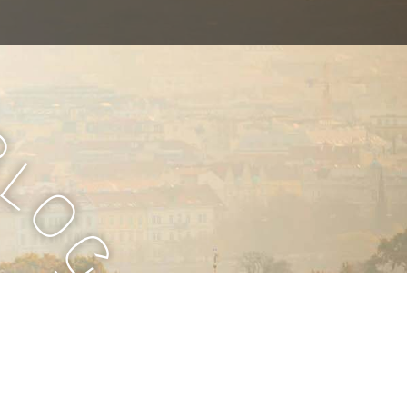
B
l
o
g