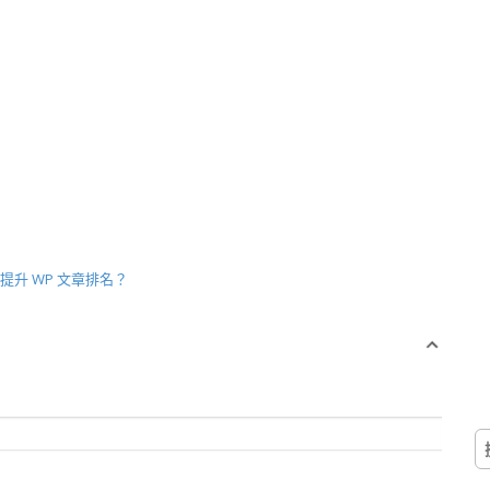
何提升 WP 文章排名？
搜
尋
關