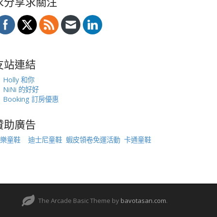
求分享求關注
友站連結
Holly 和你
NiNi 的好好
Booking 訂房優惠
贊助廣告
樂童鞋
迪士尼童鞋
蝦皮領卷免運活動
卡通童鞋
The Arcade Basic Theme by
bavotasan.com
.