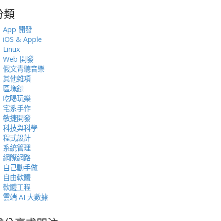
分類
:
App 開發
iOS & Apple
Linux
Web 開發
假文青聽音樂
其他雜項
區塊鏈
吃喝玩樂
宅系手作
敏捷開發
科技與科學
程式設計
系統管理
網際網路
自己動手做
自由軟體
軟體工程
雲端 AI 大數據