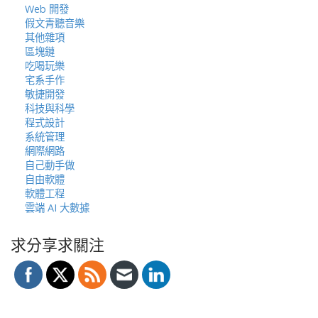
Web 開發
假文青聽音樂
其他雜項
區塊鏈
吃喝玩樂
宅系手作
敏捷開發
科技與科學
程式設計
系統管理
網際網路
自己動手做
自由軟體
軟體工程
雲端 AI 大數據
求分享求關注