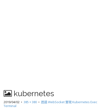
kubernetes
2019/04/02
•
385 × 380
•
透過 WebSocket 實現 Kubernetes Exec
Terminal