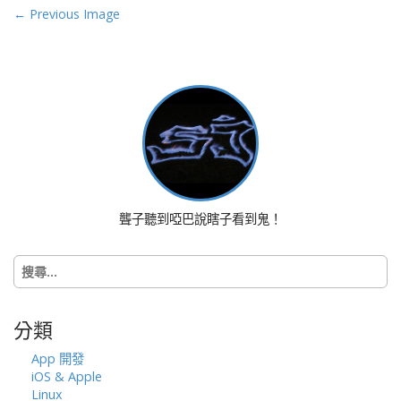
P
← Previous Image
o
s
t
n
a
v
i
g
a
聾子聽到啞巴說瞎子看到鬼！
t
i
搜
o
尋
n
關
鍵
分類
字:
App 開發
iOS & Apple
Linux