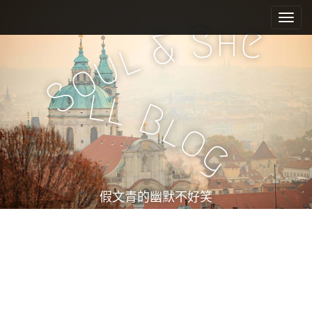
M
S
k
a
h
S
e
&
i
i
l
u
p
n
o
t
m
S
o
l
l
e
c
B
l
n
o
o
n
u
g
t
e
n
t
假文青的幽默不好笑