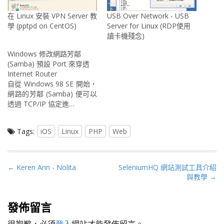
在 Linux 安裝 VPN Server 教
USB Over Network - USB
學 (pptpd on CentOS)
Server for Linux (RDP使用
讀卡機殘念)
Windows 修改網路芳鄰
(Samba) 預設 Port 來穿透
Internet Router
自從 Windows 98 SE 開始，
網路的芳鄰 (Samba) 便可以
透過 TCP/IP 協定進…
Tags:
iOS
Linux
PHP
Web
P
← Keren Ann - Nolita
SeleniumHQ 網站測試工具介紹
與教學 →
o
s
t
發佈留言
n
很抱歉，必須
登入
網站才能發佈留言。