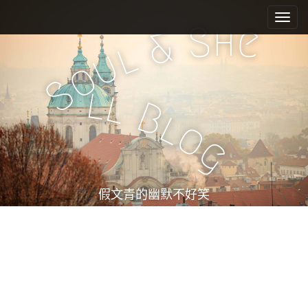
M
S
k
a
h
S
e
&
i
i
l
u
p
n
o
t
m
S
o
l
l
e
c
B
l
n
o
o
n
u
g
t
e
n
t
假文青的幽默不好笑