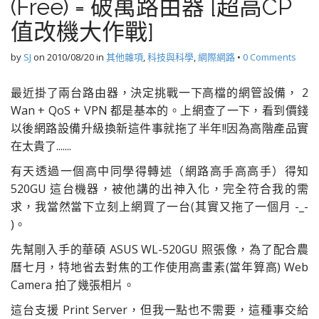
(Free) = 破萬路由器 [超高CP
值改機大作戰]
by
SJ
on
2010/08/20
in
其他雜項
,
科技與科學
,
網際網路
•
0 Comments
最近掛了兩台路由器，決定挑戰一下高檔的網管設備， 2
Wan + QoS + VPN 都是基本的。上網查了一下，看到價錢
以後網路設備升級換新這件事就拖了半年!!因為高階產品實
在太貴了.......
有天透過一個高中同學得轉述（網路高手高高手）得知
520GU 這台機器，被他講的出神入化，完全符合我的需
求，我當然當下立刻上網買了一台(其實又拖了一個月 -_-
)。
先幫剛入手的華碩 ASUS WL-520GU 照張像，為了配合農
曆七月，特地省去對焦的工作使用高畫素(當年算高) Web
Camera 拍了幾張相片。
這台支援 Print Server，但我一點也不需要，這種事交給