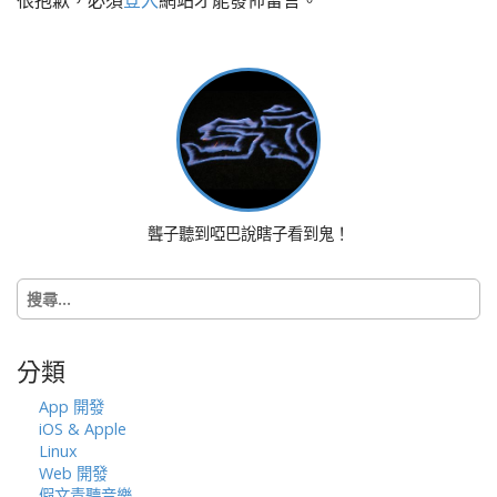
a
v
i
g
a
t
i
o
n
聾子聽到啞巴說瞎子看到鬼！
搜
尋
關
鍵
分類
字:
App 開發
iOS & Apple
Linux
Web 開發
假文青聽音樂