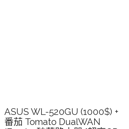
ASUS WL-520GU (1000$) +
番茄 Tomato DualWAN