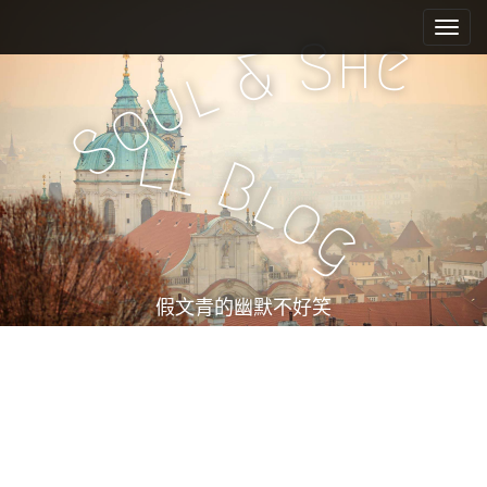
M
S
k
a
h
S
e
&
i
i
l
u
p
n
o
t
m
S
o
l
l
e
c
B
l
n
o
o
n
u
g
t
e
n
t
假文青的幽默不好笑