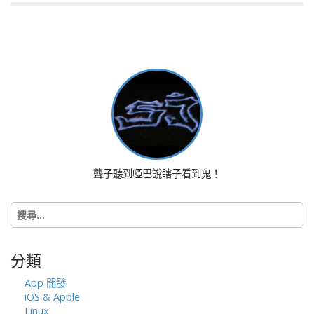
P
o
s
t
n
a
v
i
g
聾子聽到啞巴說瞎子看到鬼！
a
t
搜
i
尋
o
關
n
鍵
分類
字:
App 開發
iOS & Apple
Linux