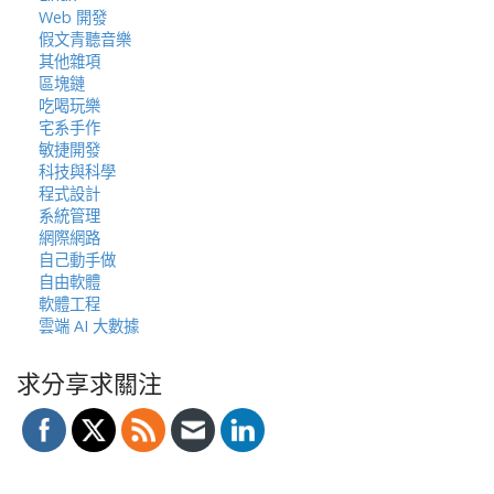
Web 開發
假文青聽音樂
其他雜項
區塊鏈
吃喝玩樂
宅系手作
敏捷開發
科技與科學
程式設計
系統管理
網際網路
自己動手做
自由軟體
軟體工程
雲端 AI 大數據
求分享求關注