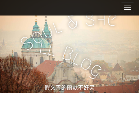
M
S
k
a
h
S
e
&
i
i
l
u
p
n
o
t
m
S
o
l
l
e
c
B
l
n
o
o
n
u
g
t
e
n
t
假文青的幽默不好笑