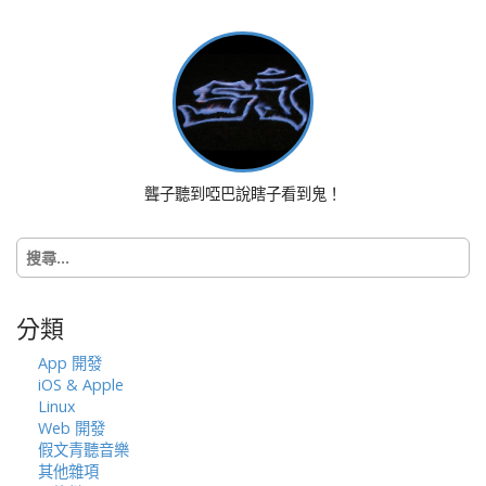
t
n
a
v
i
g
a
聾子聽到啞巴說瞎子看到鬼！
t
i
搜
o
尋
n
關
鍵
分類
字:
App 開發
iOS & Apple
Linux
Web 開發
假文青聽音樂
其他雜項