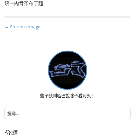
統一肉骨茶布丁麵
P
← Previous Image
o
s
t
n
a
v
i
g
a
聾子聽到啞巴說瞎子看到鬼！
t
i
搜
o
尋
n
關
鍵
分類
字: