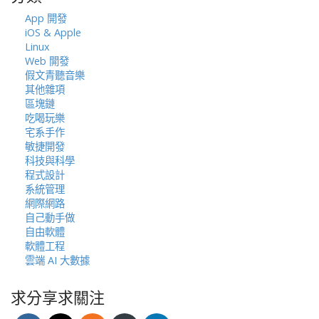
App 開發
iOS & Apple
Linux
Web 開發
假文青聽音樂
其他雜項
區塊鏈
吃喝玩樂
宅系手作
敏捷開發
科技與科學
程式設計
系統管理
網際網路
自己動手做
自由軟體
軟體工程
雲端 AI 大數據
求分享求關注