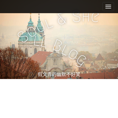
M
S
k
a
h
S
e
&
i
i
l
u
p
n
o
t
m
S
o
l
l
e
c
B
l
n
o
o
n
u
g
t
e
n
t
假文青的幽默不好笑