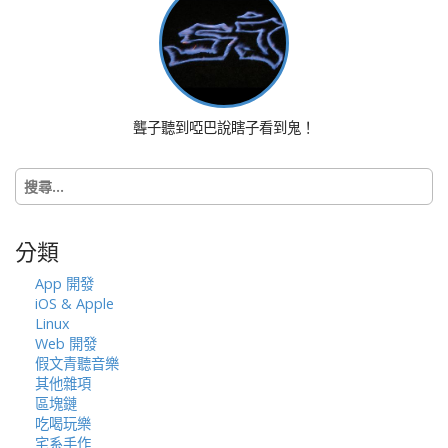
a
v
i
g
a
t
聾子聽到啞巴說瞎子看到鬼！
i
o
搜
n
尋
關
鍵
分類
字:
App 開發
iOS & Apple
Linux
Web 開發
假文青聽音樂
其他雜項
區塊鏈
吃喝玩樂
宅系手作