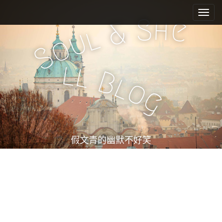
M
S
k
a
S
h
e
&
i
l
i
u
o
p
n
S
t
m
o
l
l
e
c
B
l
o
n
o
g
n
u
t
e
n
t
假文青的幽默不好笑