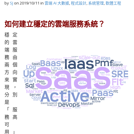
by
SJ
on
2019/10/11
in
雲端 AI 大數據
,
程式設計
,
系統管理
,
軟體工程
如何建立穩定的雲端服務系統？
穩定
的雲
端服
務由
兩個
方向
來實
現，
分別
是
「服
務高
可
用」