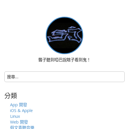
s
t
n
a
v
i
g
a
t
聾子聽到啞巴說瞎子看到鬼！
i
o
搜
n
尋
關
鍵
分類
字:
App 開發
iOS & Apple
Linux
Web 開發
假文青聽音樂