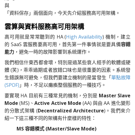
與
「資料保存」兩個面向，今天先介紹服務高可用架構。
雲算與資料服務高可用架構
高可用就是常常聽到的 HA (
High Availability
) 機制，建立
的 SaaS 雲服務要高可用，首先第一件事情就是要具備
容錯
能力
，避免一時的故障影響到系統運作。
我們相信什東西都會壞，特別是過某些衰人經手的軟體或硬
體 (笑)，乖乖過期或者放錯口味也是很重要的因素。系統發
生錯誤無可避免，但我們要建立機制的是當發生「
單點故障
(SPOF)
」時，不足以癱瘓整個服務的一種技巧。
要實現 HA 目前有三種常見的機制，分別是
Master Slave
Mode
(MS)、
Active Active Mode
(AA) 與由 AA 進化變形
的分散式架構 (
Decentralized Architecture
)。我們來介
紹一下這三種不同的架構有什麼樣的特性：
MS 容錯模式 (Master/Slave Mode)