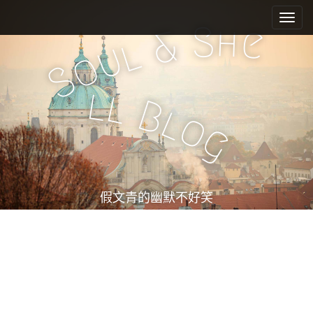
M
S
k
a
S
h
e
&
i
l
i
u
o
p
n
S
t
m
o
l
l
e
c
B
l
o
n
o
g
n
u
t
e
n
t
假文青的幽默不好笑