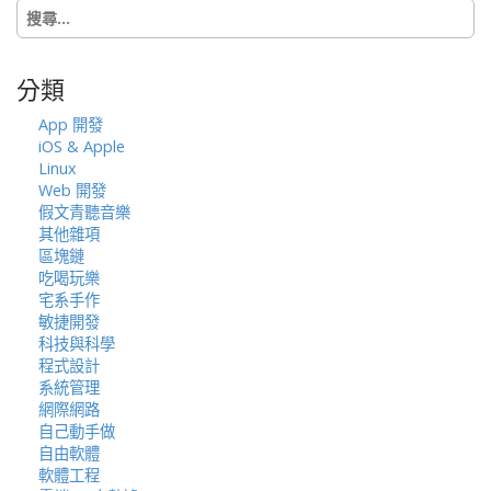
搜
o
尋
n
關
鍵
分類
字:
App 開發
iOS & Apple
Linux
Web 開發
假文青聽音樂
其他雜項
區塊鏈
吃喝玩樂
宅系手作
敏捷開發
科技與科學
程式設計
系統管理
網際網路
自己動手做
自由軟體
軟體工程