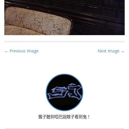
P
← Previous Image
Next Image →
o
s
t
n
a
v
i
g
a
聾子聽到啞巴說瞎子看到鬼！
t
i