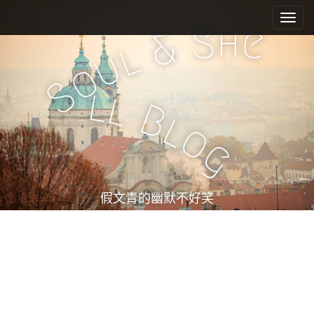
M
S
k
a
h
S
e
&
i
i
l
u
p
n
o
t
m
S
o
l
l
e
c
B
l
n
o
o
n
u
g
t
e
n
t
假文青的幽默不好笑