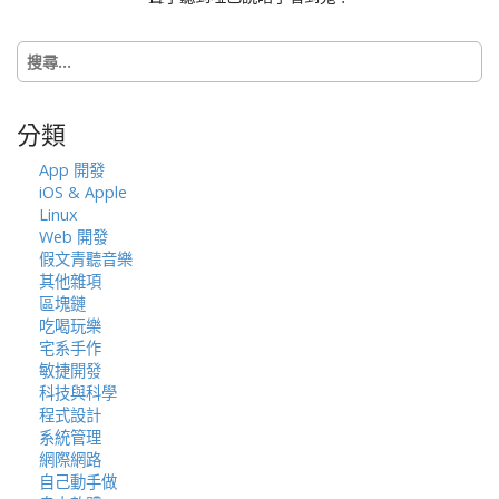
t
i
搜
o
尋
n
關
鍵
分類
字:
App 開發
iOS & Apple
Linux
Web 開發
假文青聽音樂
其他雜項
區塊鏈
吃喝玩樂
宅系手作
敏捷開發
科技與科學
程式設計
系統管理
網際網路
自己動手做