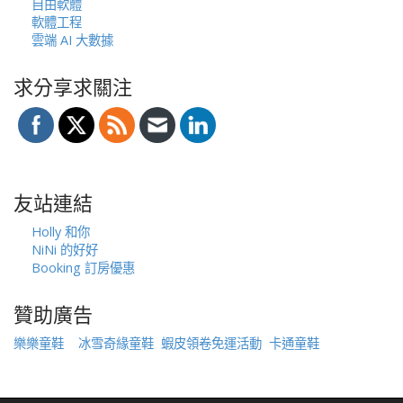
自由軟體
軟體工程
雲端 AI 大數據
求分享求關注
友站連結
Holly 和你
NiNi 的好好
Booking 訂房優惠
贊助廣告
樂樂童鞋
冰雪奇緣童鞋
蝦皮領卷免運活動
卡通童鞋