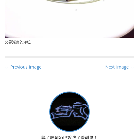
又是減康的沙拉
P
← Previous Image
Next Image →
o
s
t
n
a
v
i
g
a
聾子聽到啞巴說瞎子看到鬼！