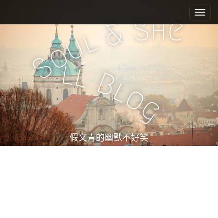
M
S
k
a
h
S
e
&
i
i
l
u
p
n
o
t
m
S
o
l
l
e
c
B
l
n
o
o
n
u
g
t
e
n
t
假文青的幽默不好笑