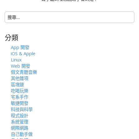
t
i
搜
o
尋
n
關
鍵
分類
字:
App 開發
iOS & Apple
Linux
Web 開發
假文青聽音樂
其他雜項
區塊鏈
吃喝玩樂
宅系手作
敏捷開發
科技與科學
程式設計
系統管理
網際網路
自己動手做