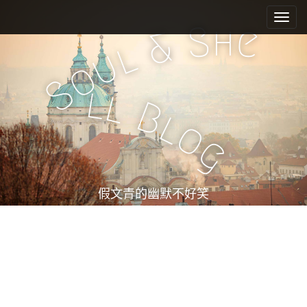
M
S
k
a
h
S
e
&
i
i
l
u
p
n
o
t
m
S
o
l
l
e
c
B
l
n
o
o
n
u
g
t
e
n
t
假文青的幽默不好笑