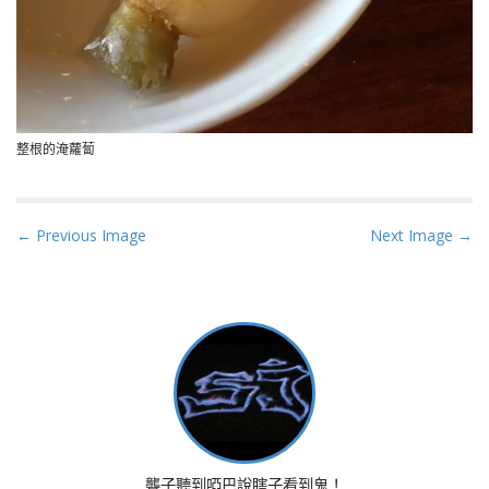
整根的淹蘿蔔
P
← Previous Image
Next Image →
o
s
t
n
a
v
i
g
a
聾子聽到啞巴說瞎子看到鬼！