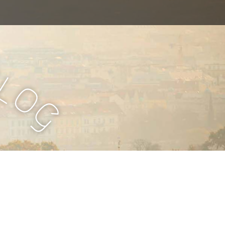
B
l
o
g