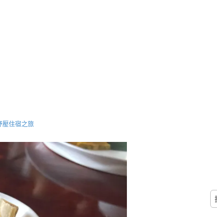
頂級紓壓住宿之旅
搜
尋
關