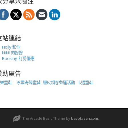
求分享求關注
友站連結
Holly 和你
NiNi 的好好
Booking 訂房優惠
贊助廣告
樂童鞋
冰雪奇緣童鞋
蝦皮領卷免運活動
卡通童鞋
The Arcade Basic Theme by
bavotasan.com
.