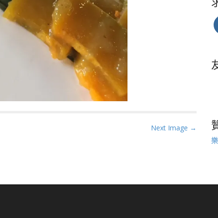
Next Image →
樂