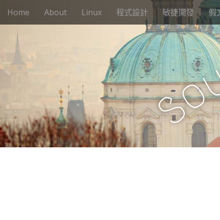
M
S
Home
About
Linux
程式設計
敏捷開發
假
k
a
i
i
p
n
t
m
o
e
c
o
n
o
n
S
u
t
e
n
t