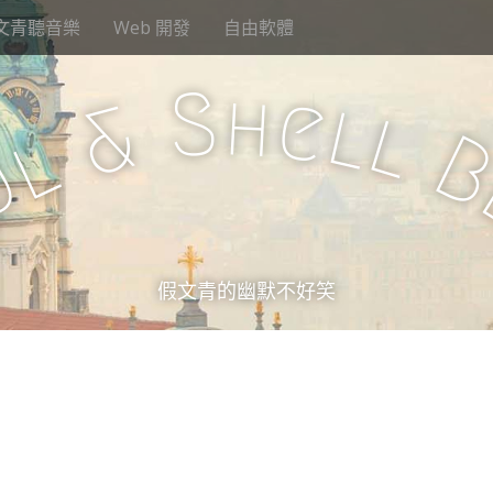
文青聽音樂
Web 開發
自由軟體
S
h
e
l
&
l
l
u
假文青的幽默不好笑