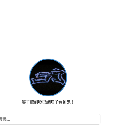
聾子聽到啞巴說瞎子看到鬼！