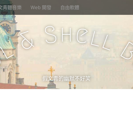
文青聽音樂
Web 開發
自由軟體
h
S
e
l
&
l
l
u
假文青的幽默不好笑