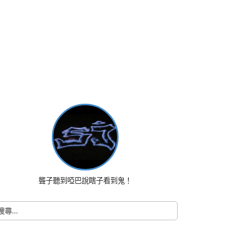
聾子聽到啞巴說瞎子看到鬼！