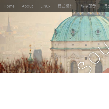
M
S
Home
About
Linux
程式設計
敏捷開發
假
k
a
i
i
p
n
t
m
o
e
c
n
o
n
u
o
t
e
S
n
t