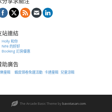
求分享求關注
友站連結
Holly 和你
NiNi 的好好
Booking 訂房優惠
贊助廣告
樂童鞋
蝦皮領卷免運活動
卡通童鞋
兒童涼鞋
The Arcade Basic Theme by
bavotasan.com
.