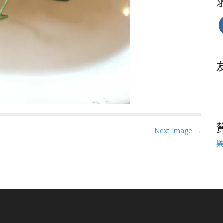
Next Image →
樂