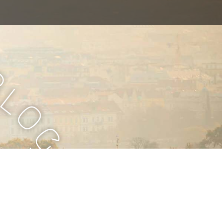
B
l
o
g