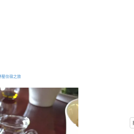
頂級紓壓住宿之旅
搜
尋
關