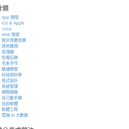
分類
:
App 開發
iOS & Apple
Linux
Web 開發
假文青聽音樂
其他雜項
區塊鏈
吃喝玩樂
宅系手作
敏捷開發
科技與科學
程式設計
系統管理
網際網路
自己動手做
自由軟體
軟體工程
雲端 AI 大數據