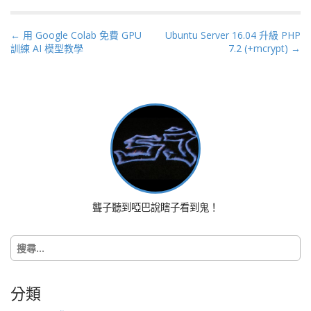
P
← 用 Google Colab 免費 GPU
Ubuntu Server 16.04 升級 PHP
訓練 AI 模型教學
7.2 (+mcrypt) →
o
s
t
n
a
v
i
g
a
t
聾子聽到啞巴說瞎子看到鬼！
i
o
搜
n
尋
關
鍵
分類
字: