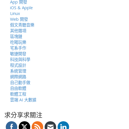
App 開發
iOS & Apple
Linux
Web 開發
假文青聽音樂
其他雜項
區塊鏈
吃喝玩樂
宅系手作
敏捷開發
科技與科學
程式設計
系統管理
網際網路
自己動手做
自由軟體
軟體工程
雲端 AI 大數據
求分享求關注