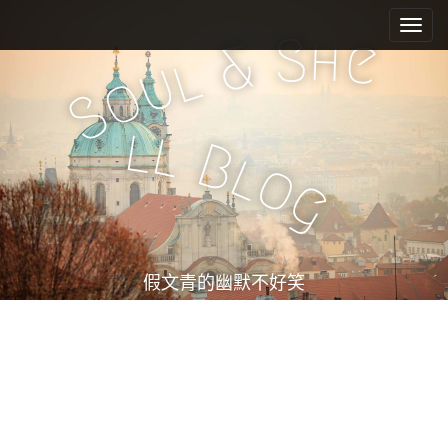
M
S
k
a
S
h
e
&
i
l
i
u
o
p
n
S
t
m
o
l
l
e
c
B
l
o
n
o
g
n
u
t
e
n
t
假文青的幽默不好笑