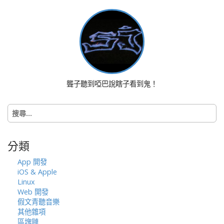
t
n
a
v
i
g
a
聾子聽到啞巴說瞎子看到鬼！
t
i
搜
o
尋
n
關
鍵
分類
字:
App 開發
iOS & Apple
Linux
Web 開發
假文青聽音樂
其他雜項
區塊鏈