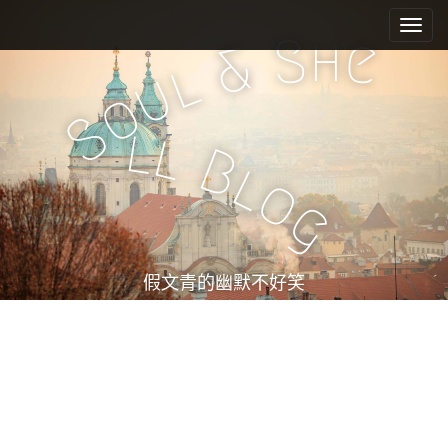
M
S
k
a
h
S
e
&
i
i
l
u
p
n
o
t
m
S
o
l
l
e
c
B
l
n
o
o
n
u
g
t
e
n
t
假文青的幽默不好笑