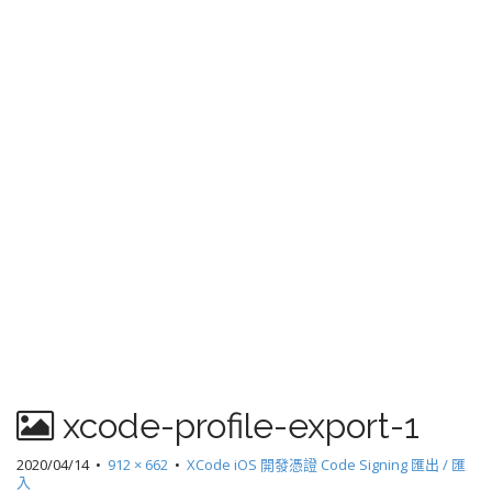
xcode-profile-export-1
2020/04/14
•
912 × 662
•
XCode iOS 開發憑證 Code Signing 匯出 / 匯
入