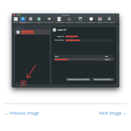
P
← Previous Image
Next Image →
o
s