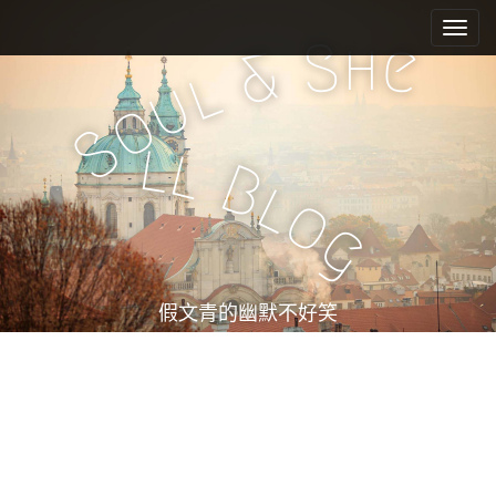
M
S
k
a
h
S
e
&
i
i
l
u
p
n
o
t
m
S
o
l
l
e
c
B
l
n
o
o
n
u
g
t
e
n
t
假文青的幽默不好笑