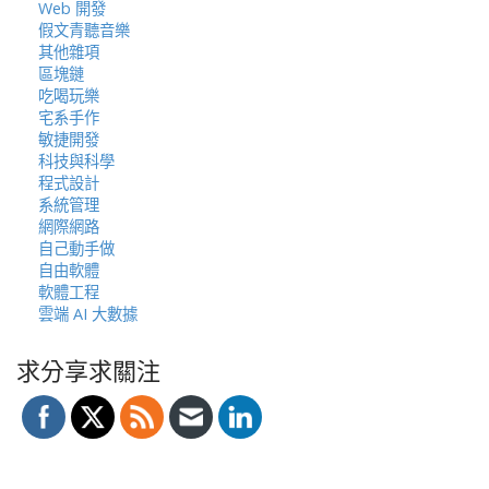
Web 開發
假文青聽音樂
其他雜項
區塊鏈
吃喝玩樂
宅系手作
敏捷開發
科技與科學
程式設計
系統管理
網際網路
自己動手做
自由軟體
軟體工程
雲端 AI 大數據
求分享求關注