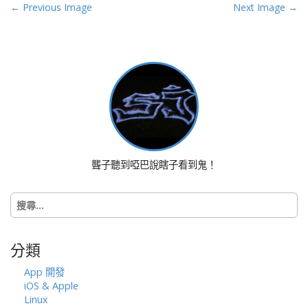
P
← Previous Image
Next Image →
o
s
t
n
a
v
i
g
a
聾子聽到啞巴說瞎子看到鬼！
t
i
搜
o
尋
n
關
鍵
分類
字:
App 開發
iOS & Apple
Linux