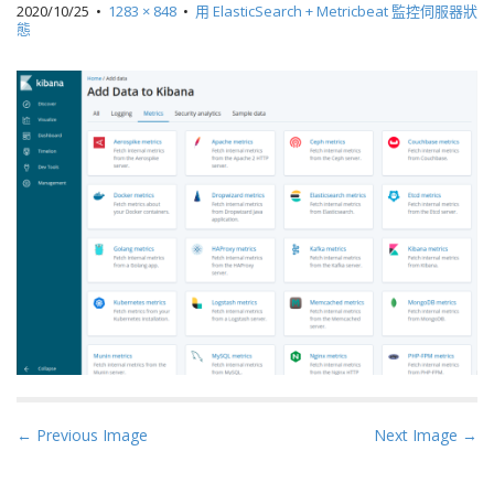
2020/10/25
•
1283 × 848
•
用 ElasticSearch + Metricbeat 監控伺服器狀
態
P
← Previous Image
Next Image →
o
s