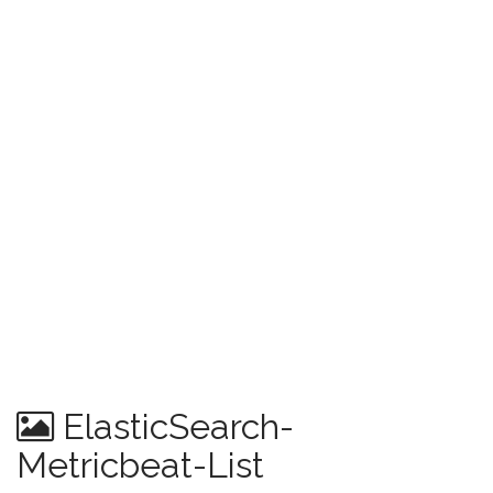
ElasticSearch-
Metricbeat-List