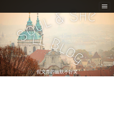
M
S
k
a
h
S
e
&
i
i
l
u
p
n
o
t
m
S
o
l
l
e
c
B
l
n
o
o
n
u
g
t
e
n
t
假文青的幽默不好笑