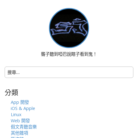
t
n
a
v
i
g
a
聾子聽到啞巴說瞎子看到鬼！
t
i
搜
o
尋
n
關
鍵
分類
字:
App 開發
iOS & Apple
Linux
Web 開發
假文青聽音樂
其他雜項