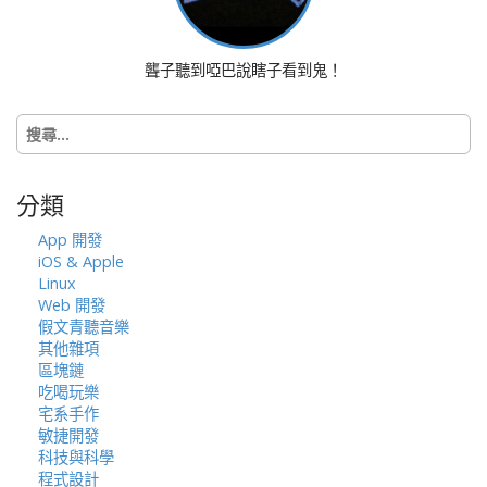
i
g
a
聾子聽到啞巴說瞎子看到鬼！
t
i
搜
o
尋
n
關
鍵
分類
字:
App 開發
iOS & Apple
Linux
Web 開發
假文青聽音樂
其他雜項
區塊鏈
吃喝玩樂
宅系手作
敏捷開發
科技與科學
程式設計