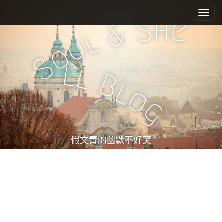
M
S
k
a
h
S
e
&
i
i
l
u
p
n
o
t
m
S
o
l
l
e
c
B
l
n
o
o
n
u
g
t
e
n
t
假文青的幽默不好笑