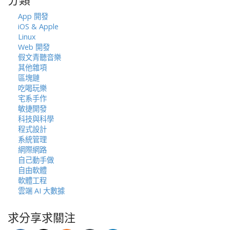
分類
字:
App 開發
iOS & Apple
Linux
Web 開發
假文青聽音樂
其他雜項
區塊鏈
吃喝玩樂
宅系手作
敏捷開發
科技與科學
程式設計
系統管理
網際網路
自己動手做
自由軟體
軟體工程
雲端 AI 大數據
求分享求關注