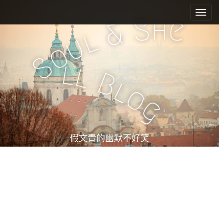
M
S
k
a
h
S
e
&
i
i
l
u
p
n
o
t
m
S
o
l
l
e
c
B
l
n
o
o
n
u
g
t
e
n
t
假文青的幽默不好笑