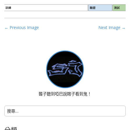
P
← Previous Image
Next Image →
o
s
t
n
a
v
i
g
a
聾子聽到啞巴說瞎子看到鬼！
t
i
搜
o
尋
n
關
鍵