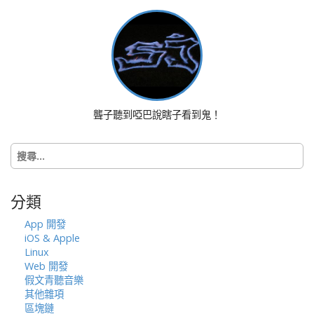
t
n
a
v
i
g
a
聾子聽到啞巴說瞎子看到鬼！
t
i
搜
o
尋
n
關
鍵
分類
字:
App 開發
iOS & Apple
Linux
Web 開發
假文青聽音樂
其他雜項
區塊鏈