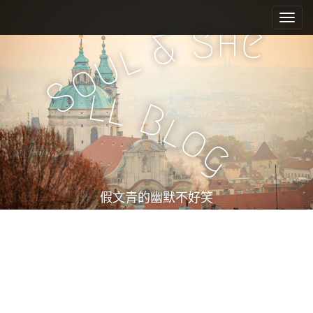
M
S
k
a
h
S
e
&
i
i
l
u
p
n
o
t
m
S
o
l
l
e
c
B
l
n
o
o
n
u
g
t
e
n
t
假文青的幽默不好笑