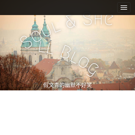
M
S
k
a
h
S
e
&
i
i
l
u
p
n
o
t
m
S
o
l
l
e
c
B
l
n
o
o
n
u
g
t
e
n
t
假文青的幽默不好笑