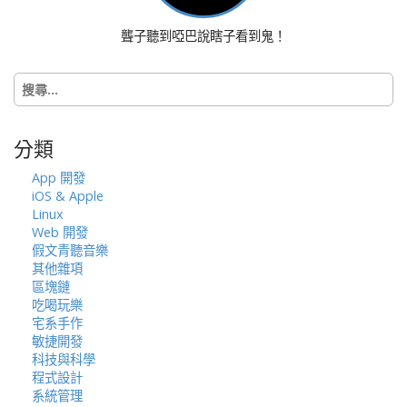
g
a
聾子聽到啞巴說瞎子看到鬼！
t
i
搜
o
尋
n
關
鍵
分類
字:
App 開發
iOS & Apple
Linux
Web 開發
假文青聽音樂
其他雜項
區塊鏈
吃喝玩樂
宅系手作
敏捷開發
科技與科學
程式設計
系統管理