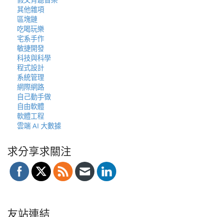
其他雜項
區塊鏈
吃喝玩樂
宅系手作
敏捷開發
科技與科學
程式設計
系統管理
網際網路
自己動手做
自由軟體
軟體工程
雲端 AI 大數據
求分享求關注
友站連結