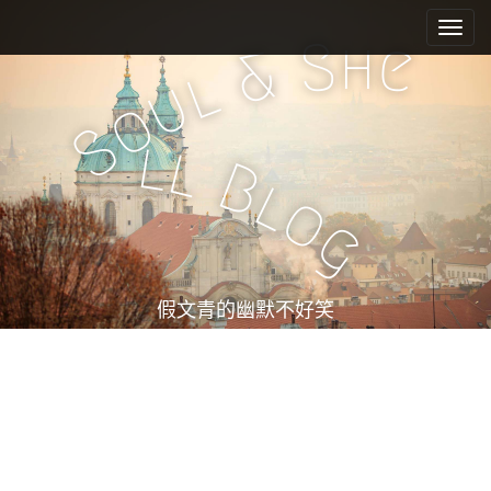
M
S
k
a
h
S
e
&
i
i
l
u
p
n
o
t
m
S
o
l
l
e
c
B
l
n
o
o
n
u
g
t
e
n
t
假文青的幽默不好笑