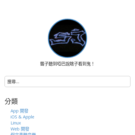
t
n
a
v
i
g
a
t
i
聾子聽到啞巴說瞎子看到鬼！
o
n
搜
尋
關
鍵
分類
字:
App 開發
iOS & Apple
Linux
Web 開發
假文青聽音樂