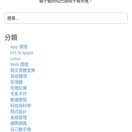
聾子聽到啞巴說瞎子看到鬼！
t
i
搜
o
尋
n
關
鍵
分類
字:
App 開發
iOS & Apple
Linux
Web 開發
假文青聽音樂
其他雜項
區塊鏈
吃喝玩樂
宅系手作
敏捷開發
科技與科學
程式設計
系統管理
網際網路
自己動手做