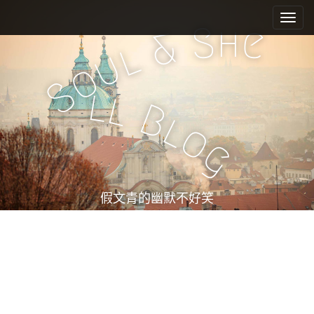
M
S
k
a
h
S
e
&
i
i
l
u
p
n
o
t
m
S
o
l
l
e
c
B
l
n
o
o
n
u
g
t
e
n
t
假文青的幽默不好笑