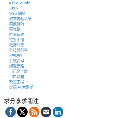
iOS & Apple
Linux
Web 開發
假文青聽音樂
其他雜項
區塊鏈
吃喝玩樂
宅系手作
敏捷開發
科技與科學
程式設計
系統管理
網際網路
自己動手做
自由軟體
軟體工程
雲端 AI 大數據
求分享求關注