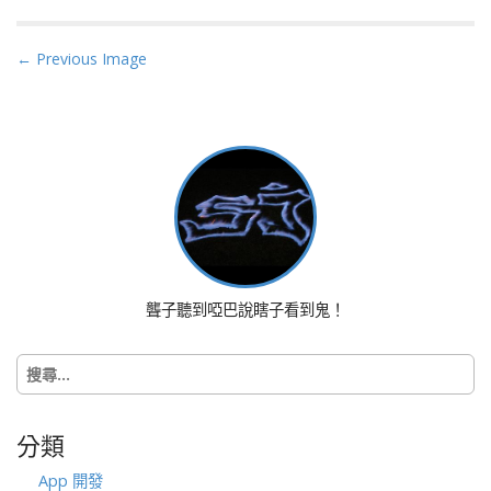
P
← Previous Image
o
s
t
n
a
v
i
g
a
聾子聽到啞巴說瞎子看到鬼！
t
i
搜
o
尋
n
關
鍵
分類
字:
App 開發