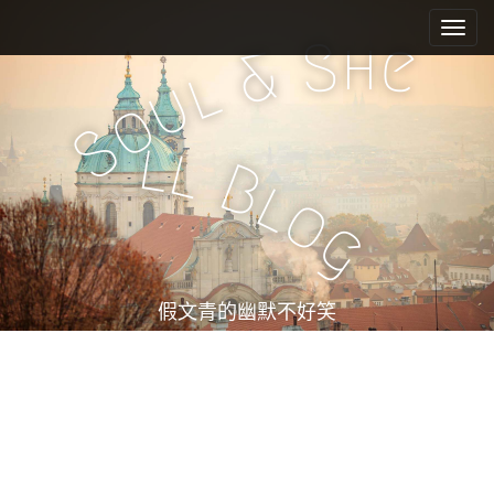
M
S
k
a
h
S
e
&
i
i
l
u
p
n
o
t
m
S
o
l
l
e
c
B
l
n
o
o
n
u
g
t
e
n
t
假文青的幽默不好笑