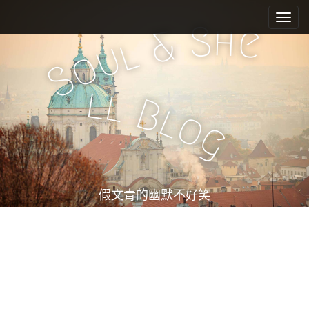
M
S
k
a
S
h
e
&
i
l
i
u
o
p
n
S
t
m
o
l
l
e
c
B
l
o
n
o
g
n
u
t
e
n
t
假文青的幽默不好笑