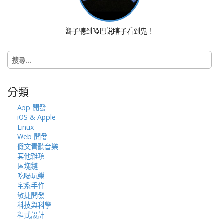
i
g
a
聾子聽到啞巴說瞎子看到鬼！
t
i
搜
o
尋
n
關
鍵
分類
字:
App 開發
iOS & Apple
Linux
Web 開發
假文青聽音樂
其他雜項
區塊鏈
吃喝玩樂
宅系手作
敏捷開發
科技與科學
程式設計