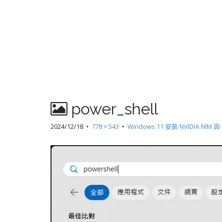
power_shell
2024/12/18
•
778 × 543
•
Windows 11 安裝 NVIDIA NIM 