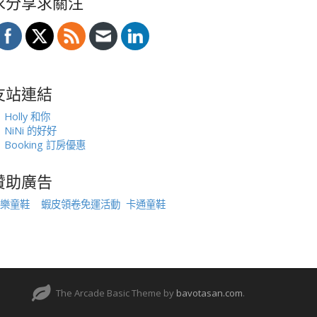
求分享求關注
友站連結
Holly 和你
NiNi 的好好
Booking 訂房優惠
贊助廣告
樂童鞋
蝦皮領卷免運活動
卡通童鞋
The Arcade Basic Theme by
bavotasan.com
.