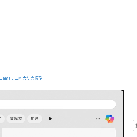
與 Llama 3 LLM 大語言模型
搜
尋
關