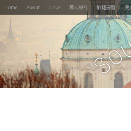
M
S
Home
About
Linux
程式設計
敏捷開發
假
k
a
i
i
p
n
t
m
o
e
c
o
n
o
n
S
u
t
e
n
t