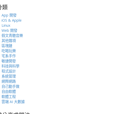
分類
:
App 開發
iOS & Apple
Linux
Web 開發
假文青聽音樂
其他雜項
區塊鏈
吃喝玩樂
宅系手作
敏捷開發
科技與科學
程式設計
系統管理
網際網路
自己動手做
自由軟體
軟體工程
雲端 AI 大數據