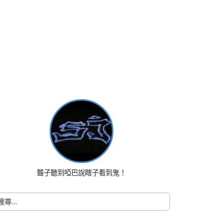
聾子聽到啞巴說瞎子看到鬼！