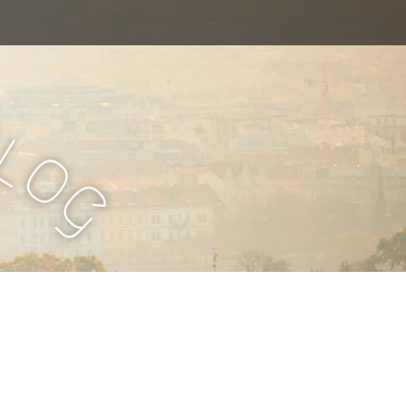
B
l
o
g