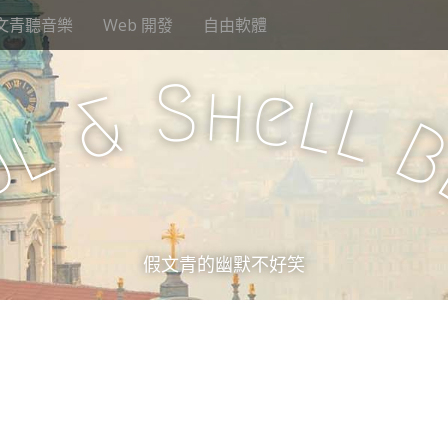
文青聽音樂
Web 開發
自由軟體
S
h
e
l
&
l
l
u
假文青的幽默不好笑