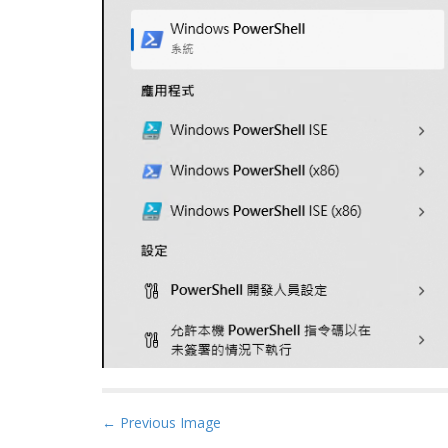
P
← Previous Image