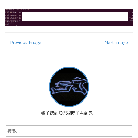
P
← Previous Image
Next Image →
o
s
t
n
a
v
i
g
a
聾子聽到啞巴說瞎子看到鬼！
t
i
搜
o
尋