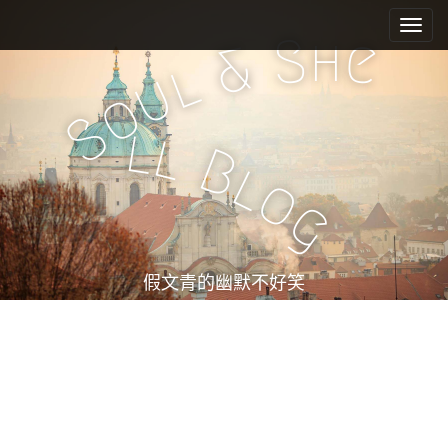
M
S
k
a
h
S
e
&
i
i
l
u
p
n
o
t
m
S
o
l
l
e
c
B
l
n
o
o
n
u
g
t
e
n
t
假文青的幽默不好笑