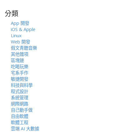
n
關
鍵
分類
字:
App 開發
iOS & Apple
Linux
Web 開發
假文青聽音樂
其他雜項
區塊鏈
吃喝玩樂
宅系手作
敏捷開發
科技與科學
程式設計
系統管理
網際網路
自己動手做
自由軟體
軟體工程
雲端 AI 大數據