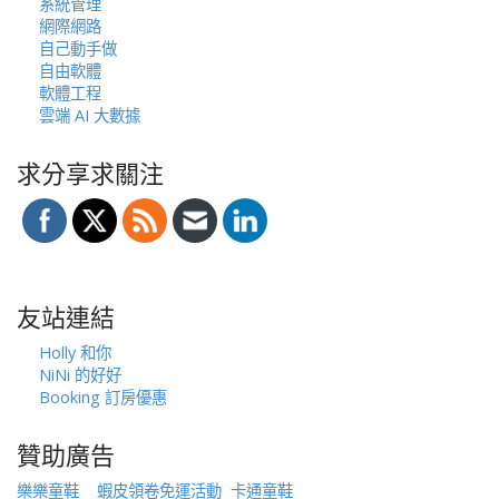
系統管理
網際網路
自己動手做
自由軟體
軟體工程
雲端 AI 大數據
求分享求關注
友站連結
Holly 和你
NiNi 的好好
Booking 訂房優惠
贊助廣告
樂樂童鞋
蝦皮領卷免運活動
卡通童鞋