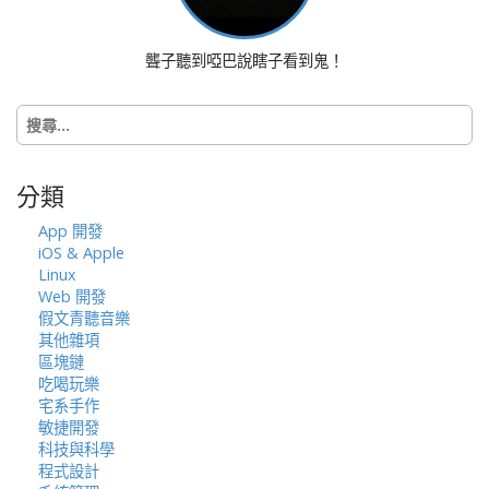
g
a
聾子聽到啞巴說瞎子看到鬼！
t
i
搜
o
尋
n
關
鍵
分類
字:
App 開發
iOS & Apple
Linux
Web 開發
假文青聽音樂
其他雜項
區塊鏈
吃喝玩樂
宅系手作
敏捷開發
科技與科學
程式設計