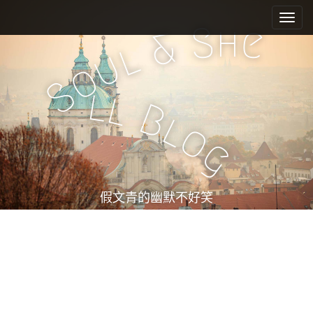
M
S
k
a
h
S
e
&
i
i
l
u
p
n
o
t
m
S
o
l
l
e
c
B
l
n
o
o
n
u
g
t
e
n
t
假文青的幽默不好笑