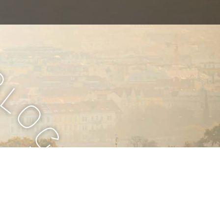
B
l
o
g