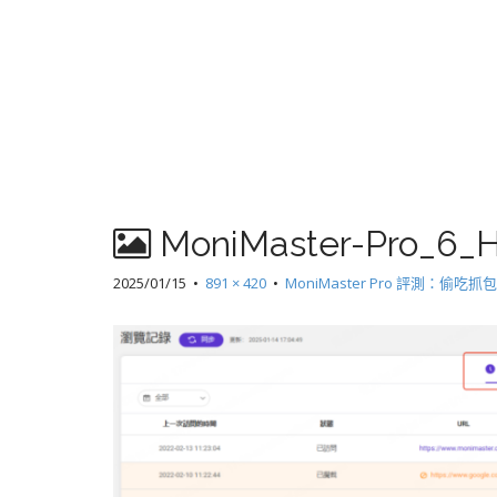
MoniMaster-Pro_6_H
2025/01/15
•
891 × 420
•
MoniMaster Pro 評測：