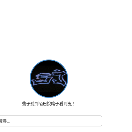
聾子聽到啞巴說瞎子看到鬼！