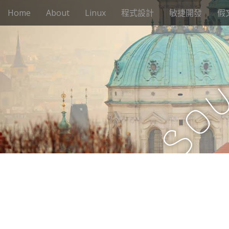
M
S
Home
About
Linux
程式設計
敏捷開發
假
k
a
i
i
p
n
t
m
o
e
c
n
o
n
u
o
t
e
S
n
t