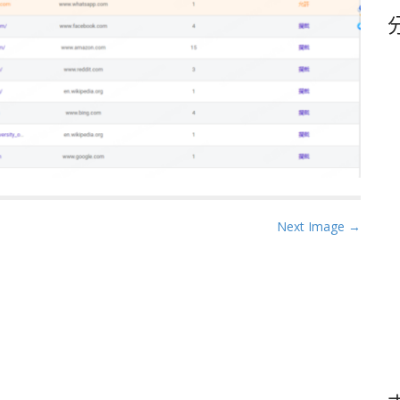
鍵
字
Next Image →