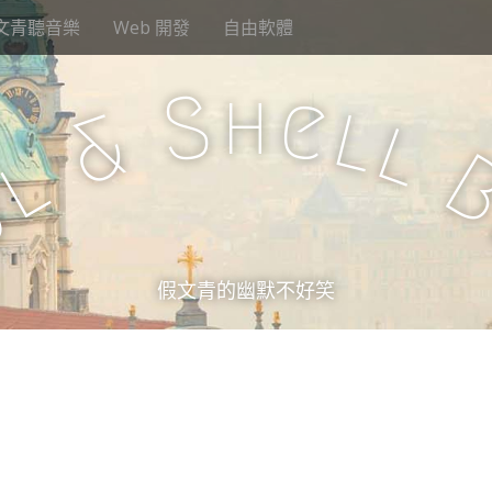
文青聽音樂
Web 開發
自由軟體
h
S
e
l
&
l
l
u
假文青的幽默不好笑