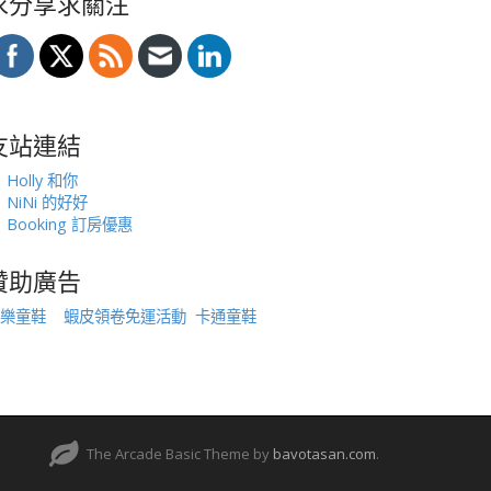
求分享求關注
友站連結
Holly 和你
NiNi 的好好
Booking 訂房優惠
贊助廣告
樂童鞋
蝦皮領卷免運活動
卡通童鞋
The Arcade Basic Theme by
bavotasan.com
.