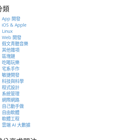
分類
:
App 開發
iOS & Apple
Linux
Web 開發
假文青聽音樂
其他雜項
區塊鏈
吃喝玩樂
宅系手作
敏捷開發
科技與科學
程式設計
系統管理
網際網路
自己動手做
自由軟體
軟體工程
雲端 AI 大數據