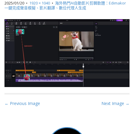
2025/01/20
•
1920 × 1040
•
海外熱門AI自動影片剪輯軟體：Edimakor
一鍵完成聲音模擬、影片翻譯、數位代理人生成
P
← Previous Image
Next Image →
o
s
t
n