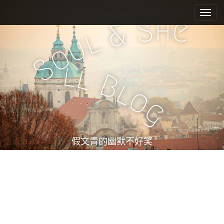
M
S
k
a
h
S
e
&
i
i
l
u
p
n
o
t
m
S
o
l
l
e
c
B
l
n
o
o
n
u
g
t
e
n
t
假文青的幽默不好笑