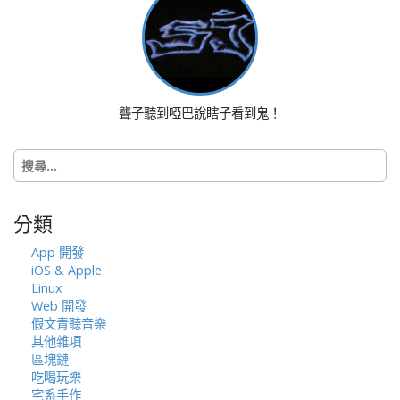
a
v
i
g
a
聾子聽到啞巴說瞎子看到鬼！
t
i
搜
o
尋
n
關
鍵
分類
字:
App 開發
iOS & Apple
Linux
Web 開發
假文青聽音樂
其他雜項
區塊鏈
吃喝玩樂
宅系手作