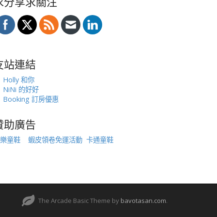
求分享求關注
友站連結
Holly 和你
NiNi 的好好
Booking 訂房優惠
贊助廣告
樂童鞋
蝦皮領卷免運活動
卡通童鞋
The Arcade Basic Theme by
bavotasan.com
.