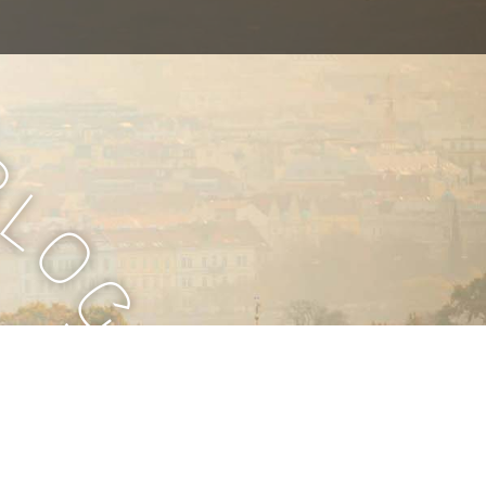
B
l
o
g