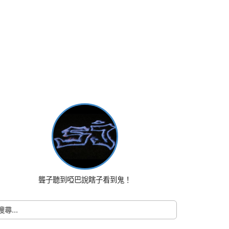
聾子聽到啞巴說瞎子看到鬼！