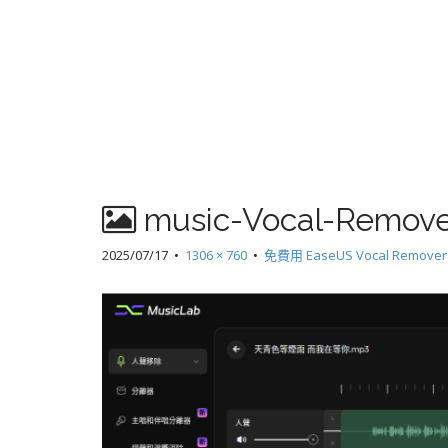
music-Vocal-Remove
2025/07/17
•
1306 × 760
•
免費用 EaseUS Vocal Re