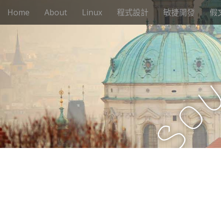
M
S
Home
About
Linux
程式設計
敏捷開發
假
k
a
i
i
p
n
t
m
o
e
c
n
o
n
u
o
t
e
S
n
t