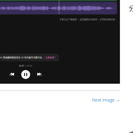
鍵
字
Next Image →