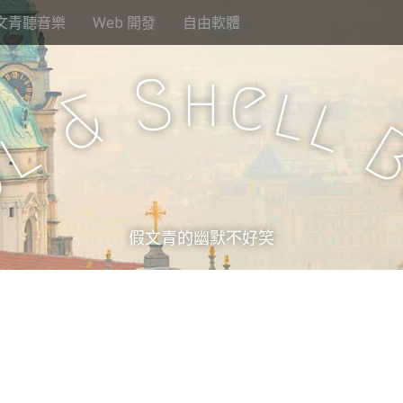
文青聽音樂
Web 開發
自由軟體
h
S
e
l
&
l
l
u
假文青的幽默不好笑