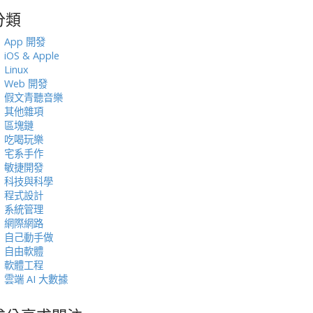
分類
:
App 開發
iOS & Apple
Linux
Web 開發
假文青聽音樂
其他雜項
區塊鏈
吃喝玩樂
宅系手作
敏捷開發
科技與科學
程式設計
系統管理
網際網路
自己動手做
自由軟體
軟體工程
雲端 AI 大數據