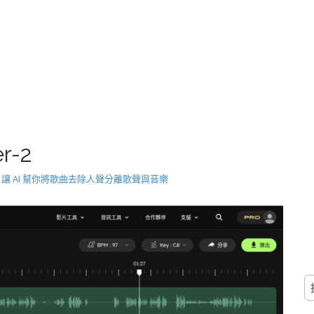
r-2
mover 讓 AI 幫你將歌曲去除人聲分離歌聲與音樂
搜
尋
關