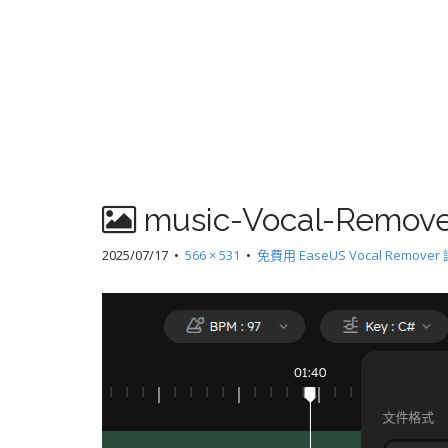
music-Vocal-Remove
2025/07/17
•
566 × 531
•
免費用 EaseUS Vocal Rem