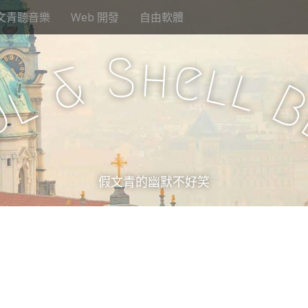
文青聽音樂
Web 開發
自由軟體
S
h
e
l
&
l
l
u
假文青的幽默不好笑