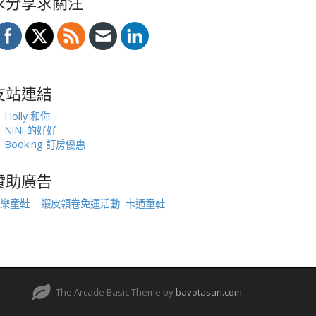
求分享求關注
友站連結
Holly 和你
NiNi 的好好
Booking 訂房優惠
贊助廣告
樂童鞋
蝦皮領卷免運活動
卡通童鞋
The Arcade Basic Theme by
bavotasan.com
.