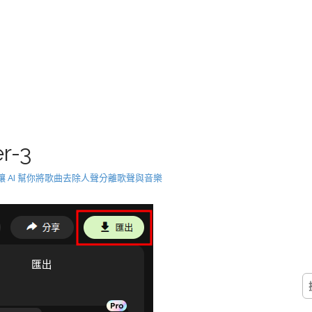
r-3
over 讓 AI 幫你將歌曲去除人聲分離歌聲與音樂
搜
尋
關