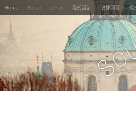
M
S
Home
About
Linux
程式設計
敏捷開發
假
k
a
i
i
p
n
t
m
o
e
c
o
n
o
n
S
u
t
e
n
t