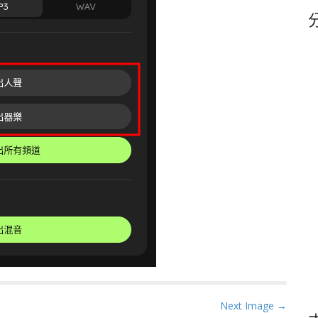
鍵
字
Next Image →