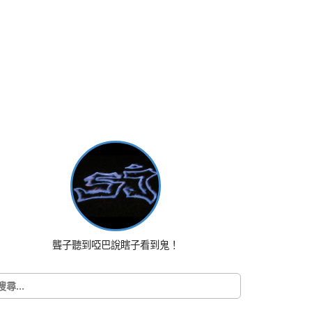
聾子聽到啞巴說瞎子看到鬼！