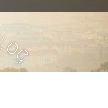
B
l
o
g