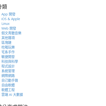
分類
:
App 開發
iOS & Apple
Linux
Web 開發
假文青聽音樂
其他雜項
區塊鏈
吃喝玩樂
宅系手作
敏捷開發
科技與科學
程式設計
系統管理
網際網路
自己動手做
自由軟體
軟體工程
雲端 AI 大數據