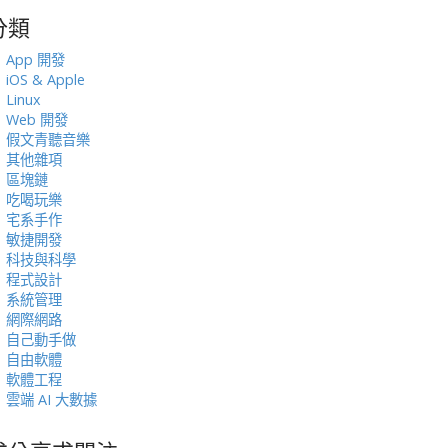
分類
:
App 開發
iOS & Apple
Linux
Web 開發
假文青聽音樂
其他雜項
區塊鏈
吃喝玩樂
宅系手作
敏捷開發
科技與科學
程式設計
系統管理
網際網路
自己動手做
自由軟體
軟體工程
雲端 AI 大數據