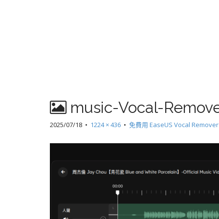
music-Vocal-Remove
2025/07/18
•
1224 × 436
•
免費用 EaseUS Vocal Re