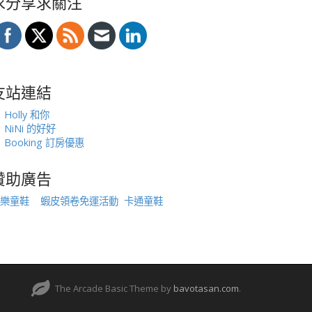
求分享求關注
友站連結
Holly 和你
NiNi 的好好
Booking 訂房優惠
贊助廣告
樂童鞋
蝦皮領卷免運活動
卡通童鞋
The Arcade Basic Theme by
bavotasan.com
.