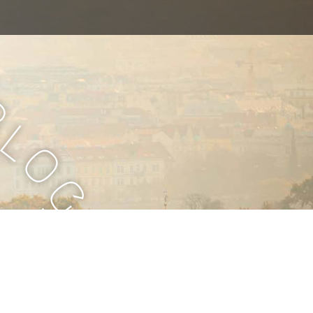
B
l
o
g