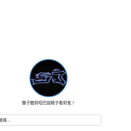
聾子聽到啞巴說瞎子看到鬼！