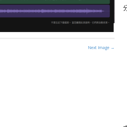
鍵
字
Next Image →