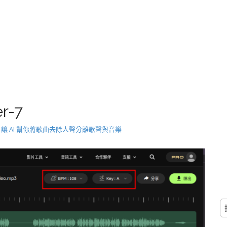
r-7
mover 讓 AI 幫你將歌曲去除人聲分離歌聲與音樂
搜
尋
關