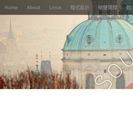
M
S
Home
About
Linux
程式設計
敏捷開發
假
k
a
i
i
p
n
t
m
o
e
c
n
o
n
u
o
t
e
S
n
t