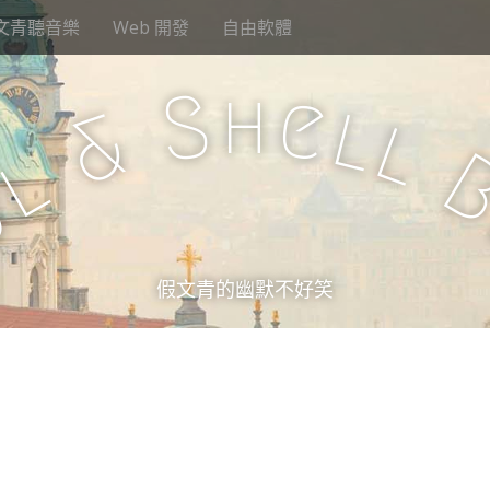
文青聽音樂
Web 開發
自由軟體
h
S
e
l
&
l
l
u
假文青的幽默不好笑