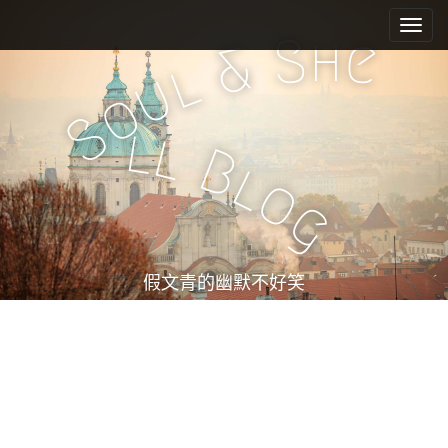
M
S
k
a
h
S
e
&
i
i
l
u
p
n
o
t
m
S
o
l
l
e
c
B
l
n
o
o
n
u
g
t
e
n
t
假文青的幽默不好笑