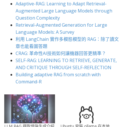
Adaptive-RAG: Learning to Adapt Retrieval-
Augmented Large Language Models through
Question Complexity
Retrieval-Augmented Generation for Large
Language Models: A Survey
利用 LangChain 實作多模態模型的 RAG：除了讀文
章也能看圖答題
CRAG: 革命性AI技術如何讓機器回答更精準？
SELF-RAG: LEARNING TO RETRIEVE, GENERATE,
AND CRITIQUE THROUGH SELF-REFLECTION
Building adaptive RAG from scratch with
Command-R
LLM RAG 擷取增強生成介紹
Ubuntu 安裝 ollama 在本地