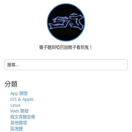
a
v
i
g
a
t
i
聾子聽到啞巴說瞎子看到鬼！
o
n
搜
尋
關
鍵
分類
字:
App 開發
iOS & Apple
Linux
Web 開發
假文青聽音樂
其他雜項
區塊鏈