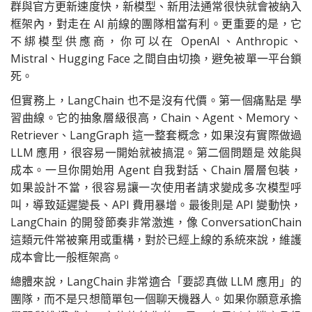
群與官方更新速度快，新模型、新用法通常很快就會被納入
框架內，對走在 AI 前線的團隊相當有利。更重要的是，它
不綁模型供應商，你可以在 OpenAI、Anthropic、
Mistral、Hugging Face 之間自由切換，避免被單一平台鎖
死。
但實務上，LangChain 也不是沒有代價。第一個痛點是 學
習曲線。它的抽象層級很高，Chain、Agent、Memory、
Retriever、LangGraph 這一整套概念，如果沒有實際做過
LLM 應用，很容易一開始就被搞混。第二個問題是 效能與
成本。一旦你開始用 Agent 自我對話、Chain 層層包裝，
如果設計不當，很容易讓一次使用者請求變成多次模型呼
叫，導致延遲變長、API 費用暴增。最後則是 API 變動快，
LangChain 的開發節奏非常激進，像 ConversationChain
這類元件常被棄用或重構，對於已經上線的系統來說，維護
成本會比一般框架高。
總體來說，LangChain 非常適合「要認真做 LLM 應用」的
團隊，而不是只想簡單包一個聊天機器人。如果你願意承擔