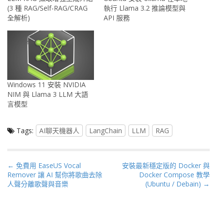
(3 種 RAG/Self-RAG/CRAG
執行 Llama 3.2 推論模型與
全解析)
API 服務
Windows 11 安裝 NVIDIA
NIM 與 Llama 3 LLM 大語
言模型
Tags:
AI聊天機器人
LangChain
LLM
RAG
P
← 免費用 EaseUS Vocal
安裝最新穩定版的 Docker 與
Remover 讓 AI 幫你將歌曲去除
Docker Compose 教學
o
人聲分離歌聲與音樂
(Ubuntu / Debain) →
s
t
n