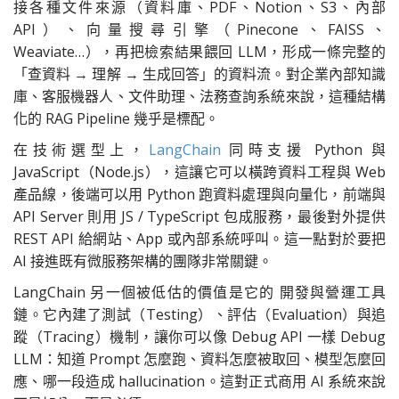
接各種文件來源（資料庫、PDF、Notion、S3、內部
API）、向量搜尋引擎（Pinecone、FAISS、
Weaviate…），再把檢索結果餵回 LLM，形成一條完整的
「查資料 → 理解 → 生成回答」的資料流。對企業內部知識
庫、客服機器人、文件助理、法務查詢系統來說，這種結構
化的 RAG Pipeline 幾乎是標配。
在技術選型上，
LangChain
同時支援 Python 與
JavaScript（Node.js），這讓它可以橫跨資料工程與 Web
產品線，後端可以用 Python 跑資料處理與向量化，前端與
API Server 則用 JS / TypeScript 包成服務，最後對外提供
REST API 給網站、App 或內部系統呼叫。這一點對於要把
AI 接進既有微服務架構的團隊非常關鍵。
LangChain 另一個被低估的價值是它的 開發與營運工具
鏈。它內建了測試（Testing）、評估（Evaluation）與追
蹤（Tracing）機制，讓你可以像 Debug API 一樣 Debug
LLM：知道 Prompt 怎麼跑、資料怎麼被取回、模型怎麼回
應、哪一段造成 hallucination。這對正式商用 AI 系統來說