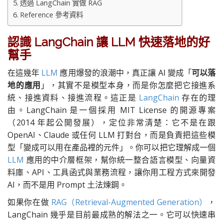
透過 LangChain 實做 RAG
Reference 參考資料
認識 LangChain 讓 LLM 快速落地的好
幫手
在這幾年
LLM
應用爆發的浪潮中，真正讓 AI 變成「
可以落
地的應用
」，其實不是模型本身，而是你怎麼把它接進系
統、接進資料、接進流程。這正是
LangChain
存在的理
由。LangChain 是一個採用 MIT License 的開源專案
（2014 年起公開發展），定位非常清楚：它不是在跟
OpenAI、Claude 或任何 LLM 打對台，而是負責把這些模
型「變成可以用在產品裡的元件」。你可以把它理解成一個
LLM
應用的中介層框架，幫你統一整合語言模型、向量資
料庫、API、工具函式與業務流程，讓你用工程方式來開發
AI，而不是用 Prompt 土法煉鋼。
如果你在做
RAG（Retrieval-Augmented Generation）
，
LangChain 幾乎是目前最成熟的解法之一。它可以快速串