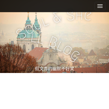
M
S
k
a
h
S
e
&
i
i
l
u
p
n
o
t
m
S
o
l
l
e
c
B
l
n
o
o
n
u
g
t
e
n
t
假文青的幽默不好笑