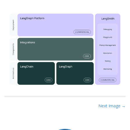
P
Next Image →
o
s
t