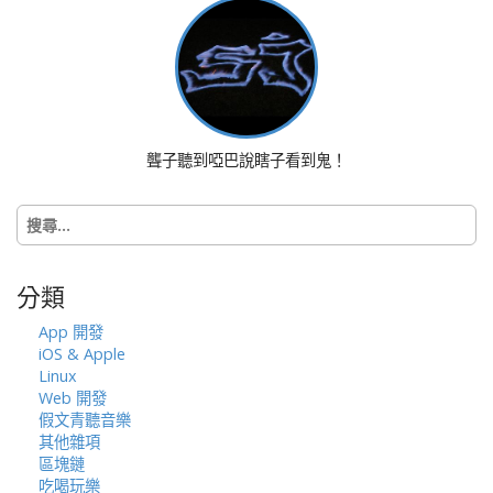
n
a
v
i
g
a
聾子聽到啞巴說瞎子看到鬼！
t
i
搜
o
尋
n
關
鍵
分類
字:
App 開發
iOS & Apple
Linux
Web 開發
假文青聽音樂
其他雜項
區塊鏈
吃喝玩樂