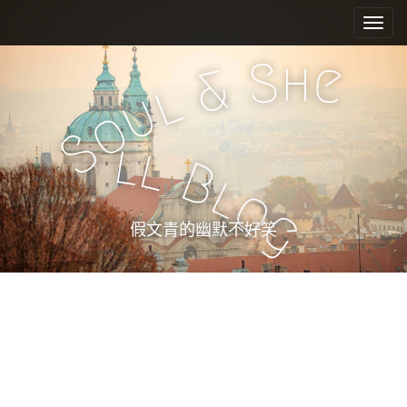
M
S
k
a
i
i
h
S
e
p
&
n
l
t
u
m
o
o
e
c
S
l
l
n
o
B
n
u
l
o
t
g
e
假文青的幽默不好笑
n
t