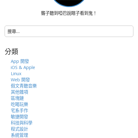
聾子聽到啞巴說瞎子看到鬼！
搜
尋
關
鍵
分類
字:
App 開發
iOS & Apple
Linux
Web 開發
假文青聽音樂
其他雜項
區塊鏈
吃喝玩樂
宅系手作
敏捷開發
科技與科學
程式設計
系統管理