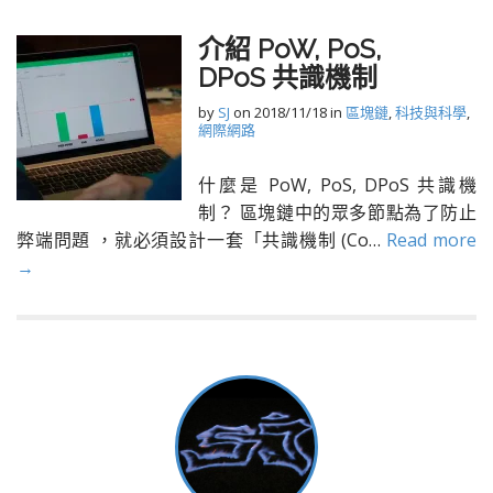
介紹 PoW, PoS,
DPoS 共識機制
by
SJ
on
2018/11/18
in
區塊鏈
,
科技與科學
,
網際網路
什麼是 PoW, PoS, DPoS 共識機
制？ 區塊鏈中的眾多節點為了防止
弊端問題 ，就必須設計一套「共識機制 (Co…
Read more
→