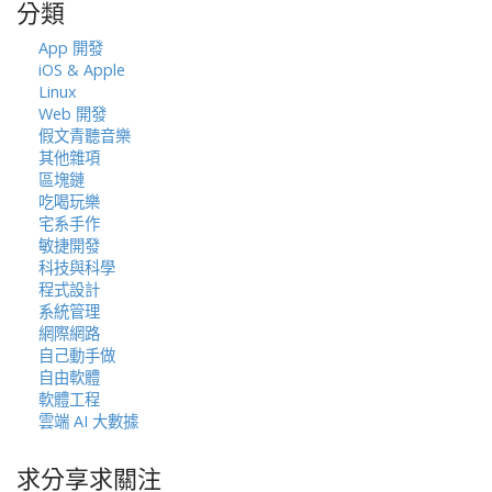
分類
字:
App 開發
iOS & Apple
Linux
Web 開發
假文青聽音樂
其他雜項
區塊鏈
吃喝玩樂
宅系手作
敏捷開發
科技與科學
程式設計
系統管理
網際網路
自己動手做
自由軟體
軟體工程
雲端 AI 大數據
求分享求關注