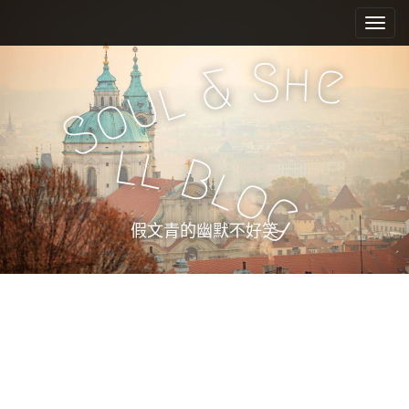
M
S
k
a
i
i
S
h
e
&
p
n
l
u
t
o
m
o
S
e
c
l
l
n
o
B
l
n
u
o
g
t
e
假文青的幽默不好笑
n
t